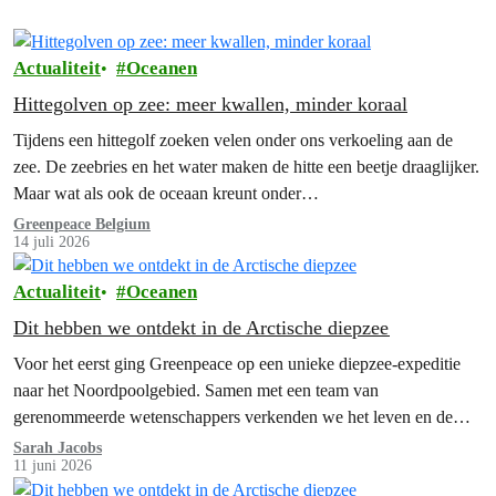
Actualiteit
Oceanen
Hittegolven op zee: meer kwallen, minder koraal
Tijdens een hittegolf zoeken velen onder ons verkoeling aan de
zee. De zeebries en het water maken de hitte een beetje draaglijker.
Maar wat als ook de oceaan kreunt onder…
Greenpeace Belgium
14 juli 2026
Actualiteit
Oceanen
Dit hebben we ontdekt in de Arctische diepzee
Voor het eerst ging Greenpeace op een unieke diepzee-expeditie
naar het Noordpoolgebied. Samen met een team van
gerenommeerde wetenschappers verkenden we het leven en de
wonderen van de Arctische diepzee, een van de minst bekende
Sarah Jacobs
11 juni 2026
wildernissen op aarde. En wat we daar aantroffen, deed ons