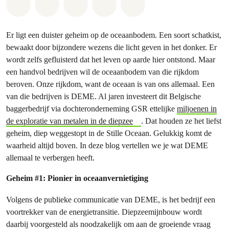
Share on Whatsapp
Share on Facebook
Share on Twitter
Share via Email
Share on Bluesky
Er ligt een duister geheim op de oceaanbodem. Een soort schatkist,
bewaakt door bijzondere wezens die licht geven in het donker. Er
wordt zelfs gefluisterd dat het leven op aarde hier ontstond. Maar
een handvol bedrijven wil de oceaanbodem van die rijkdom
beroven. Onze rijkdom, want de oceaan is van ons allemaal. Een
van die bedrijven is DEME. Al jaren investeert dit Belgische
baggerbedrijf via dochteronderneming GSR ettelijke
miljoenen in
de exploratie van metalen in de diepzee
. Dat houden ze het liefst
geheim, diep weggestopt in de Stille Oceaan. Gelukkig komt de
waarheid altijd boven. In deze blog vertellen we je wat DEME
allemaal te verbergen heeft.
Geheim #1: Pionier in oceaanvernietiging
Volgens de publieke communicatie van DEME, is het bedrijf een
voortrekker van de energietransitie. Diepzeemijnbouw wordt
daarbij voorgesteld als noodzakelijk om aan de groeiende vraag