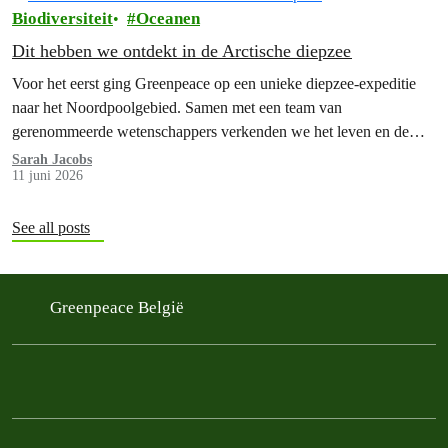
versteld staan.
Biodiversiteit
Oceanen
Dit hebben we ontdekt in de Arctische diepzee
Voor het eerst ging Greenpeace op een unieke diepzee-expeditie
naar het Noordpoolgebied. Samen met een team van
gerenommeerde wetenschappers verkenden we het leven en de
wonderen van de Arctische diepzee, een van de minst bekende
Sarah Jacobs
11 juni 2026
wildernissen op aarde. En wat we daar aantroffen, deed ons
versteld staan.
See all posts
Greenpeace België