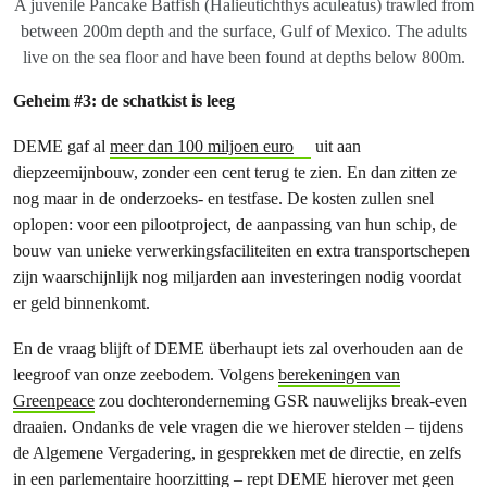
A juvenile Pancake Batfish (Halieutichthys aculeatus) trawled from
between 200m depth and the surface, Gulf of Mexico. The adults
live on the sea floor and have been found at depths below 800m.
Geheim #3: de schatkist is leeg
DEME gaf al
meer dan 100 miljoen euro
uit aan
diepzeemijnbouw, zonder een cent terug te zien. En dan zitten ze
nog maar in de onderzoeks- en testfase. De kosten zullen snel
oplopen: voor een pilootproject, de aanpassing van hun schip, de
bouw van
unieke verwerkingsfaciliteiten en extra transportschepen
zijn waarschijnlijk nog miljarden aan investeringen nodig voordat
er geld binnenkomt.
En de vraag blijft of DEME überhaupt iets zal overhouden aan de
leegroof van onze zeebodem. Volgens
berekeningen van
Greenpeace
zou dochteronderneming GSR nauwelijks break-even
draaien. Ondanks de vele vragen die we hierover stelden – tijdens
de Algemene Vergadering, in gesprekken met de directie, en zelfs
in een parlementaire hoorzitting – rept DEME hierover met geen