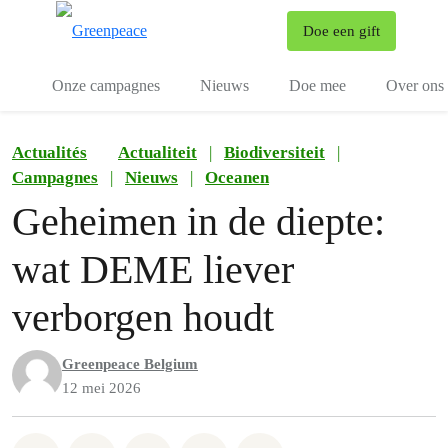
To
Doe een gift
Menu
Onze campagnes
Nieuws
Doe mee
Over ons
Actualités
Actualiteit
|
Biodiversiteit
|
Campagnes
|
Nieuws
|
Oceanen
Geheimen in de diepte:
wat DEME liever
verborgen houdt
Greenpeace Belgium
12 mei 2026