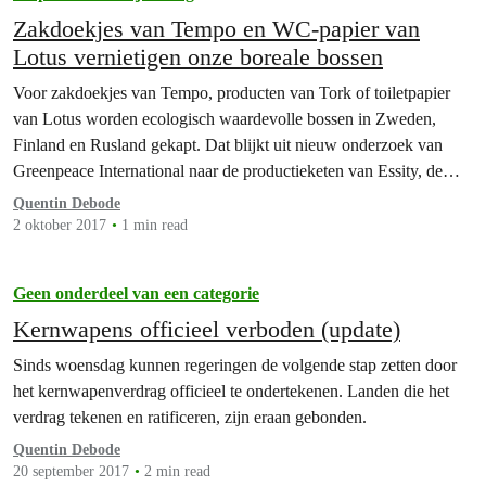
Zakdoekjes van Tempo en WC-papier van
Lotus vernietigen onze boreale bossen
Voor zakdoekjes van Tempo, producten van Tork of toiletpapier
van Lotus worden ecologisch waardevolle bossen in Zweden,
Finland en Rusland gekapt. Dat blijkt uit nieuw onderzoek van
Greenpeace International naar de productieketen van Essity, de
tweede grootste toiletpapier- en zakdoekjesproducent in de wereld.
Quentin Debode
2 oktober 2017
1 min read
Geen onderdeel van een categorie
Kernwapens officieel verboden (update)
Sinds woensdag kunnen regeringen de volgende stap zetten door
het kernwapenverdrag officieel te ondertekenen. Landen die het
verdrag tekenen en ratificeren, zijn eraan gebonden.
Quentin Debode
20 september 2017
2 min read