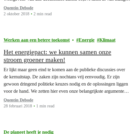
of slechte kwaliteit. Maar liefst 8,8% ademt lucht in van zeer
Quentin Debode
slechte kwaliteit die de wettelijke limiet…
2 oktober 2018
2 min read
Werken aan een betere toekomst
Energie
Klimaat
Het energiepact: we kunnen samen onze
stroom groener maken!
Er lijkt maar geen eind te komen aan de publieke discussies over
de kernuitstap. De zaken zijn nochtans vrij eenvoudig. Er zijn
gewoon dringend politieke keuzes nodig en de oplossingen liggen
voor de hand. We zetten hier even onze belangrijkste argumenten
op een rijtje.
Quentin Debode
28 februari 2018
1 min read
De planeet heeft je nodig