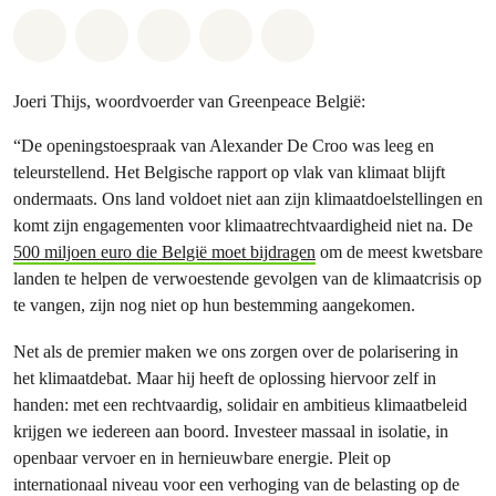
Share on Whatsapp
Share on Facebook
Share on Twitter
Share via Email
Share on Bluesky
Joeri Thijs, woordvoerder van Greenpeace België:
“De openingstoespraak van Alexander De Croo was leeg en
teleurstellend. Het Belgische rapport op vlak van klimaat blijft
ondermaats. Ons land voldoet niet aan zijn klimaatdoelstellingen en
komt zijn engagementen voor klimaatrechtvaardigheid niet na. De
500 miljoen euro die België moet bijdragen
om de meest kwetsbare
landen te helpen de verwoestende gevolgen van de klimaatcrisis op
te vangen, zijn nog niet op hun bestemming aangekomen.
Net als de premier maken we ons zorgen over de polarisering in
het klimaatdebat. Maar hij heeft de oplossing hiervoor zelf in
handen: met een rechtvaardig, solidair en ambitieus klimaatbeleid
krijgen we iedereen aan boord. Investeer massaal in isolatie, in
openbaar vervoer en in hernieuwbare energie. Pleit op
internationaal niveau voor een verhoging van de belasting op de