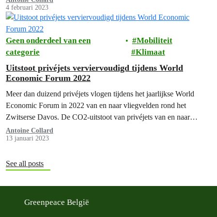
4 februari 2023
Geen onderdeel van een
Mobiliteit
categorie
Klimaat
Uitstoot privéjets verviervoudigd tijdens World
Economic Forum 2022
Meer dan duizend privéjets vlogen tijdens het jaarlijkse World
Economic Forum in 2022 van en naar vliegvelden rond het
Zwitserse Davos. De CO2-uitstoot van privéjets van en naar
Davos lag…
Antoine Collard
13 januari 2023
See all posts
Greenpeace België