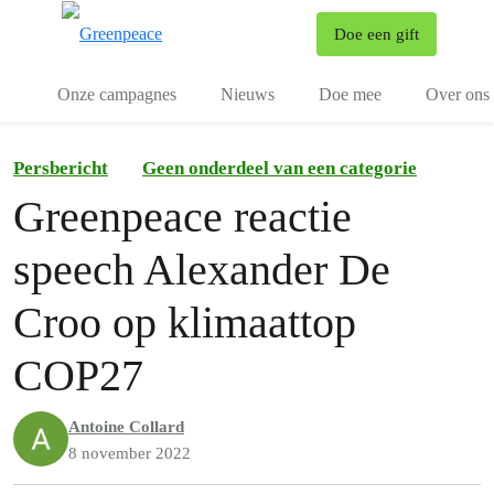
To
Doe een gift
Menu
Onze campagnes
Nieuws
Doe mee
Over ons
Persbericht
Geen onderdeel van een categorie
Greenpeace reactie
speech Alexander De
Croo op klimaattop
COP27
Antoine Collard
8 november 2022