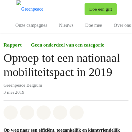
To
Doe een gift
Menu
Onze campagnes
Nieuws
Doe mee
Over ons
Rapport
Geen onderdeel van een categorie
Oproep tot een nationaal
mobiliteitspact in 2019
Greenpeace Belgium
3 mei 2019
Share on Whatsapp
Share on Facebook
Share on Twitter
Share via Email
Share on Bluesky
Op weg naar een efficiënt, toegankelijk en klantvriendelijk