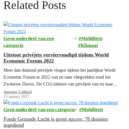
Related Posts
Geen onderdeel van een
Mobiliteit
categorie
Klimaat
Uitstoot privéjets verviervoudigd tijdens World
Economic Forum 2022
Meer dan duizend privéjets vlogen tijdens het jaarlijkse World
Economic Forum in 2022 van en naar vliegvelden rond het
Zwitserse Davos. De CO2-uitstoot van privéjets van en naar
Davos lag…
Antoine Collard
13 januari 2023
Geen onderdeel van een categorie
Mobiliteit
Fonds Gezonde Lucht is groot succes: 78 dossiers
ingediend