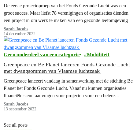
De eerste projectoproep van het Fonds Gezonde Lucht was een
groot succes. Maar liefst 78 verenigingen of organisaties dienden
een project in om werk te maken van een gezonde leefomgeving
Sarah Jacobs
14 december 2022
Geen onderdeel van een categorie
Mobiliteit
Greenpeace en Be Planet lanceren Fonds Gezonde Lucht
met dwangsommen van Vlaamse luchtzaak
Greenpeace lanceert vandaag in samenwerking met de stichting Be
Planet het Fonds Gezonde Lucht. Vanaf nu kunnen organisaties
financiële steun aanvragen voor projecten voor een betere
luchtkwaliteit en een gezondere leefomgeving in Vlaanderen. Het
Sarah Jacobs
13 september 2022
geld in het fonds is afkomstig van de dwangsommen die de
Vlaamse overheid heeft betaald wegens het niet respecteren van
de…
See all posts