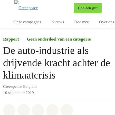
To
Doe een gift
Menu
Onze campagnes
Nieuws
Doe mee
Over ons
Rapport
Geen onderdeel van een categorie
De auto-industrie als
drijvende kracht achter de
klimaatcrisis
Greenpeace Belgium
10 september 2019
Share on Whatsapp
Share on Facebook
Share on Twitter
Share via Email
Share on Bluesky