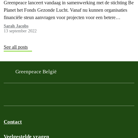
Greenpeace lanceert vandaag in samenwerking met de stichting Be
Planet het Fonds Gezonde Lucht. Vanaf nu kunnen organisaties
financiële steun aanvragen voor projecten voor een betere
luchtkwaliteit en een gezondere leefomgeving in Vlaanderen. Het
Sarah Jacobs
13 september 2022
geld in het fonds is afkomstig van de dwangsommen die de
Vlaamse overheid heeft betaald wegens het niet respecteren van
de…
See all posts
Greenpeace België
Contact
Veelgestelde vragen