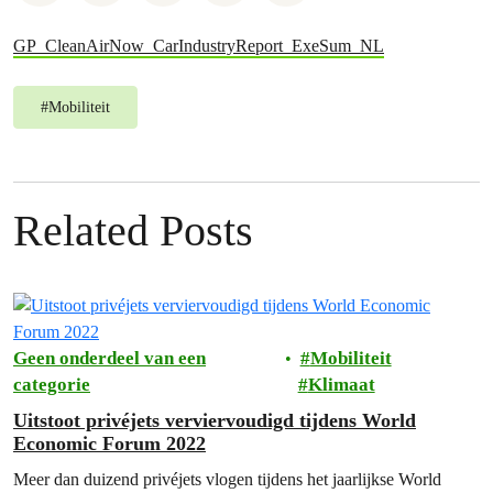
GP_CleanAirNow_CarIndustryReport_ExeSum_NL
#
Mobiliteit
Related Posts
Geen onderdeel van een
Mobiliteit
categorie
Klimaat
Uitstoot privéjets verviervoudigd tijdens World
Economic Forum 2022
Meer dan duizend privéjets vlogen tijdens het jaarlijkse World