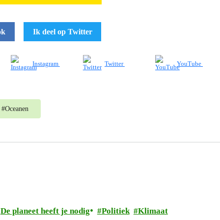
ok
Ik deel op Twitter
Instagram
Twitter
YouTube
#
Oceanen
De planeet heeft je nodig
Politiek
Klimaat