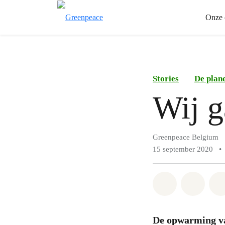
Onze 
Stories
De plane
Wij g
Greenpeace Belgium
15 september 2020
•
Share on Wh
Share 
De opwarming va