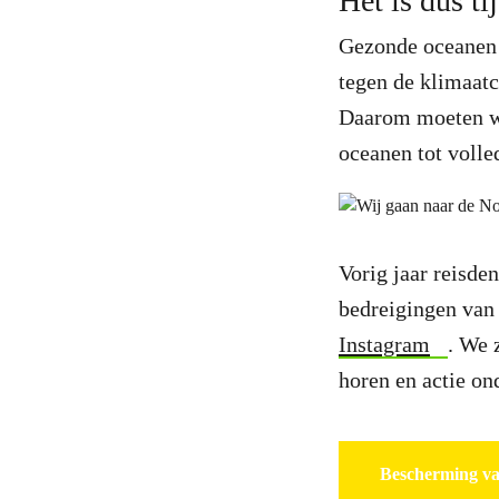
Het is dus ti
Gezonde oceanen z
tegen de klimaatc
Daarom moeten w
oceanen tot voll
Vorig jaar reisd
bedreigingen van 
Instagram
. We 
horen en actie o
Bescherming va