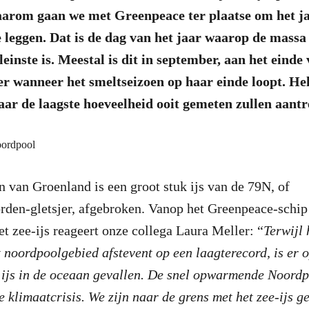
aarom gaan we met Greenpeace ter plaatse om het jaa
leggen. Dat is de dag van het jaar waarop de massa
kleinste is. Meestal is dit in september, aan het einde
r wanneer het smeltseizoen op haar einde loopt. Hela
jaar de laagste hoeveelheid ooit gemeten zullen aantr
n van Groenland is een groot stuk ijs van de 79N, of
rden-gletsjer, afgebroken. Vanop het Greenpeace-schip
et zee-ijs reageert onze collega Laura Meller: “
Terwijl 
 noordpoolgebied afstevent op een laagterecord, is er 
 ijs in de oceaan gevallen. De snel opwarmende Noord
e klimaatcrisis. We zijn naar de grens met het zee-ijs 