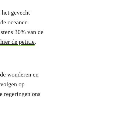
 het gevecht
 de oceanen.
stens 30% van de
hier de petitie
.
 de wonderen en
 volgen op
de regeringen ons