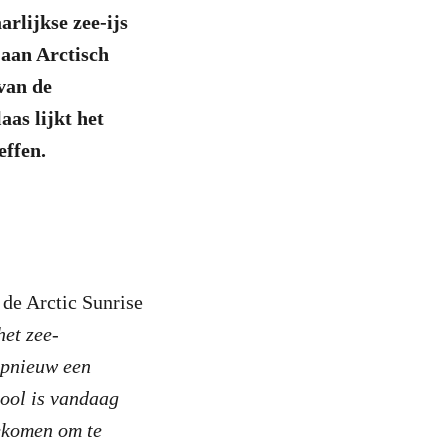
rlijkse zee-ijs
 aan Arctisch
 van de
as lijkt het
effen.
 de Arctic Sunrise
het zee-
opnieuw een
pool is vandaag
gekomen om te