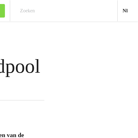
Ned
Nl
Zoeken
dpool
en van de