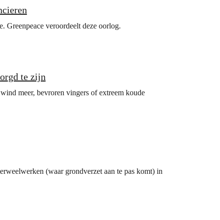
ncieren
ie. Greenpeace veroordeelt deze oorlog.
rgd te zijn
ge wind meer, bevroren vingers of extreem koude
terweelwerken (waar grondverzet aan te pas komt) in