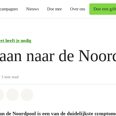
Doe een gift
campagnes
Nieuws
Doe mee
Over ons
et heeft je nodig
aan naar de Noor
3 min read
atsapp
on Facebook
Share on Twitter
Share via Email
Share on Bluesky
n de Noordpool is een van de duidelijkste symptom