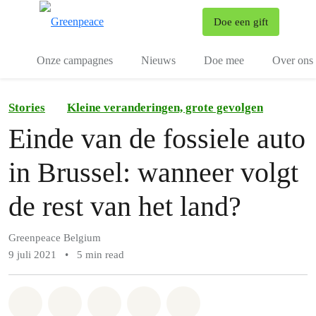
To
Doe een gift
Menu
Onze campagnes
Nieuws
Doe mee
Over ons
Stories
Kleine veranderingen, grote gevolgen
Einde van de fossiele auto
in Brussel: wanneer volgt
de rest van het land?
Greenpeace Belgium
9 juli 2021
•
5 min read
Share on Whatsapp
Share on Facebook
Share on Twitter
Share via Email
Share on Bluesky