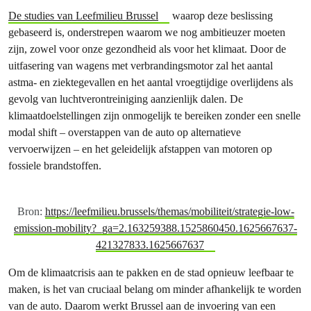
De studies van Leefmilieu Brussel
waarop deze beslissing
gebaseerd is, onderstrepen waarom we nog ambitieuzer moeten
zijn, zowel voor onze gezondheid als voor het klimaat. Door de
uitfasering van wagens met verbrandingsmotor zal het aantal
astma- en ziektegevallen en het aantal vroegtijdige overlijdens als
gevolg van luchtverontreiniging aanzienlijk dalen. De
klimaatdoelstellingen zijn onmogelijk te bereiken zonder een snelle
modal shift – overstappen van de auto op alternatieve
vervoerwijzen – en het geleidelijk afstappen van motoren op
fossiele brandstoffen.
Bron:
https://leefmilieu.brussels/themas/mobiliteit/strategie-low-
emission-mobility?_ga=2.163259388.1525860450.1625667637-
421327833.1625667637
Om de klimaatcrisis aan te pakken en de stad opnieuw leefbaar te
maken, is het van cruciaal belang om minder afhankelijk te worden
van de auto. Daarom werkt Brussel aan de invoering van een