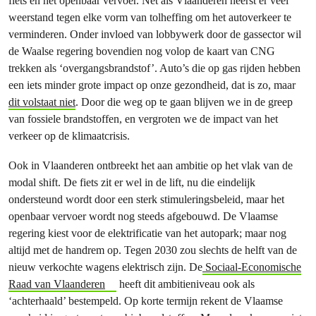
fiets en het openbaar vervoer. Net als Vlaanderen heerst er veel
weerstand tegen elke vorm van tolheffing om het autoverkeer te
verminderen. Onder invloed van lobbywerk door de gassector wil
de Waalse regering bovendien nog volop de kaart van CNG
trekken als ‘overgangsbrandstof’. Auto’s die op gas rijden hebben
een iets minder grote impact op onze gezondheid, dat is zo, maar
dit volstaat niet
. Door die weg op te gaan blijven we in de greep
van fossiele brandstoffen, en vergroten we de impact van het
verkeer op de klimaatcrisis.
Ook in Vlaanderen ontbreekt het aan ambitie op het vlak van de
modal shift. De fiets zit er wel in de lift, nu die eindelijk
ondersteund wordt door een sterk stimuleringsbeleid, maar het
openbaar vervoer wordt nog steeds afgebouwd. De Vlaamse
regering kiest voor de elektrificatie van het autopark; maar nog
altijd met de handrem op. Tegen 2030 zou slechts de helft van de
nieuw verkochte wagens elektrisch zijn. De
Sociaal-Economische
Raad van Vlaanderen
heeft dit ambitieniveau ook als
‘achterhaald’ bestempeld. Op korte termijn rekent de Vlaamse