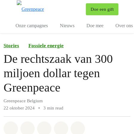
To
Doe een gift
Menu
Onze campagnes
Nieuws
Doe mee
Over ons
Stories
Fossiele energie
De rechtszaak van 300
miljoen dollar tegen
Greenpeace
Greenpeace Belgium
22 oktober 2024
•
3 min read
Share on Whatsapp
Share on Facebook
Share on Twitter
Share via Email
Share on Bluesky