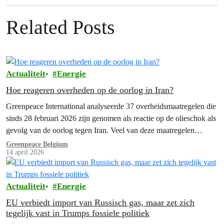
Related Posts
Actualiteit
Energie
Hoe reageren overheden op de oorlog in Iran?
Greenpeace International analyseerde 37 overheidsmaatregelen die
sinds 28 februari 2026 zijn genomen als reactie op de olieschok als
gevolg van de oorlog tegen Iran. Veel van deze maatregelen
dreigen de afhankelijkheid van fossiele brandstoffen, die aan de
Greenpeace Belgium
14 april 2026
basis van deze oorlog ligt, juist te vergroten.
Actualiteit
Energie
EU verbiedt import van Russisch gas, maar zet zich
tegelijk vast in Trumps fossiele politiek