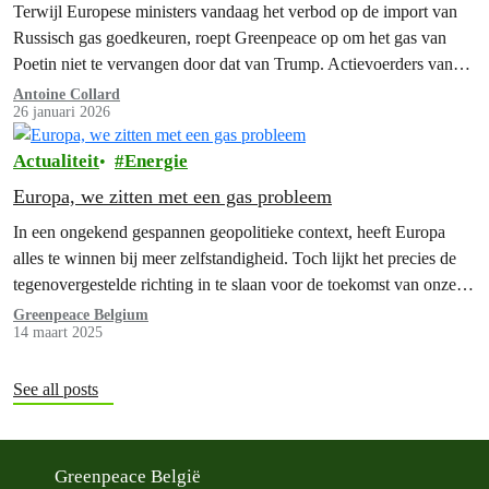
Terwijl Europese ministers vandaag het verbod op de import van
Russisch gas goedkeuren, roept Greenpeace op om het gas van
Poetin niet te vervangen door dat van Trump. Actievoerders van
Greenpeace plaatsten een opblaasbaar beeld van Poetin en Trump
Antoine Collard
26 januari 2026
op een lng-tanker voor het hoofdkwartier van de Europese Raad in
Brussel. “Elke euro die Europa…
Actualiteit
Energie
Europa, we zitten met een gas probleem
In een ongekend gespannen geopolitieke context, heeft Europa
alles te winnen bij meer zelfstandigheid. Toch lijkt het precies de
tegenovergestelde richting in te slaan voor de toekomst van onze
energievoorziening. Elke dag raken we meer afhankelijk van een
Greenpeace Belgium
14 maart 2025
fossiele brandstof die niet alleen slecht nieuws is voor de planeet,
maar ook voor onze portemonnee: fossiel…
See all posts
Greenpeace België