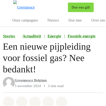
To
Doe een gift
Menu
Onze campagnes
Nieuws
Doe mee
Over ons
Stories
Actualiteit
|
Energie
|
Fossiele energie
Een nieuwe pijpleiding
voor fossiel gas? Nee
bedankt!
Greenpeace Belgium
5 november 2024
•
3 min read
Share on Whatsapp
Share on Facebook
Share on Twitter
Share via Email
Share on Bluesky