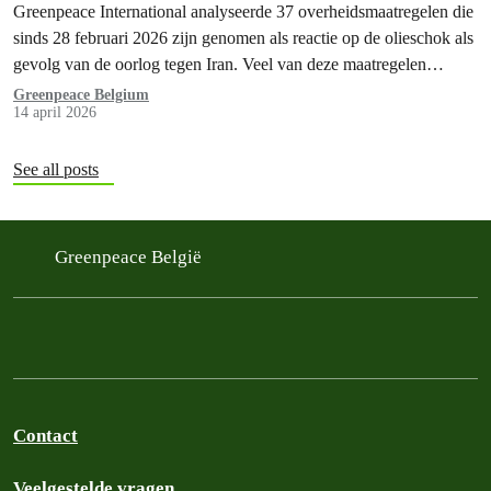
Greenpeace International analyseerde 37 overheidsmaatregelen die
sinds 28 februari 2026 zijn genomen als reactie op de olieschok als
gevolg van de oorlog tegen Iran. Veel van deze maatregelen
dreigen de afhankelijkheid van fossiele brandstoffen, die aan de
Greenpeace Belgium
14 april 2026
basis van deze oorlog ligt, juist te vergroten.
See all posts
Greenpeace België
Contact
Veelgestelde vragen