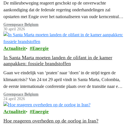
De milieubeweging reageert geschokt op de onverwachte
aankondiging dat de federale regering onderhandelingen zal
opstarten met Engie over het nationaliseren van oude kerncentrales.
Dit is slecht nieuws voor de energietransitie,…
Greenpeace Belgium
30 april 2026
Actualiteit
Energie
In Santa Marta moeten landen de olifant in de kamer
aanpakken: fossiele brandstoffen
Gaan we eindelijk van ‘praten’ naar ‘doen’ in de strijd tegen de
klimaatcrisis? Van 24 tot 29 april vindt in Santa Marta, Colombia,
de eerste internationale conferentie plaats over de transitie naar een
tijdperk zonder fossiele brandstoffen. Een coalitie van meer dan 50
Greenpeace Belgium
24 april 2026
“bereidwillige landen” komt daar samen. Ze willen oplossingen en
processen identificeren die…
Actualiteit
Energie
Hoe reageren overheden op de oorlog in Iran?