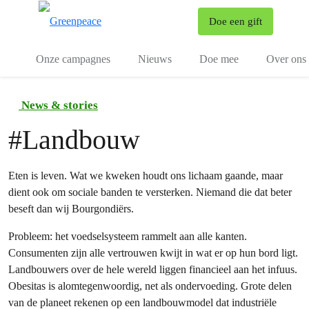
To
Doe een gift
Menu
Onze campagnes
Nieuws
Doe mee
Over ons
News & stories
#
Landbouw
Eten is leven. Wat we kweken houdt ons lichaam gaande, maar
dient ook om sociale banden te versterken. Niemand die dat beter
beseft dan wij Bourgondiërs.
Probleem: het voedselsysteem rammelt aan alle kanten.
Consumenten zijn alle vertrouwen kwijt in wat er op hun bord ligt.
Landbouwers over de hele wereld liggen financieel aan het infuus.
Obesitas is alomtegenwoordig, net als ondervoeding. Grote delen
van de planeet rekenen op een landbouwmodel dat industriële