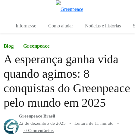
Mu
Menu
Informe-se
Como ajudar
Notícias e histórias
S
Blog
Greenpeace
A esperança ganha vida
quando agimos: 8
conquistas do Greenpeace
pelo mundo em 2025
Greenpeace Brasil
22 de dezembro de 2025
•
Leitura de 11 minuto
•
0 Comentários