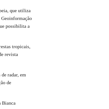
eia, que utiliza
da Geoinformação
e possibilita a
stas tropicais,
e revista
de radar, em
ção de
a Bianca