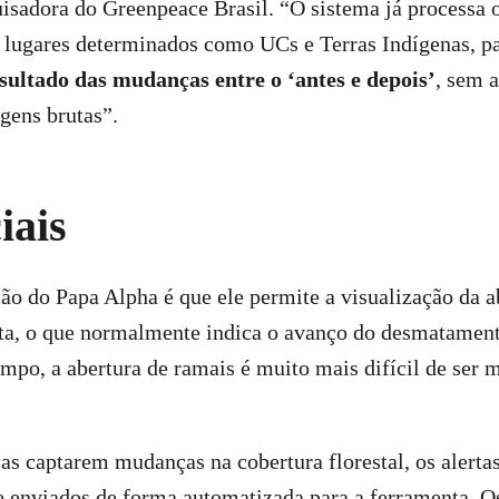
isadora do Greenpeace Brasil. “O sistema já processa o
 lugares determinados como UCs e Terras Indígenas, p
sultado das mudanças entre o ‘antes e depois’
, sem 
agens brutas”.
iais
o do Papa Alpha é que ele permite a visualização da a
sta, o que normalmente indica o avanço do desmatament
po, a abertura de ramais é muito mais difícil de ser 
as captarem mudanças na cobertura florestal, os alerta
e enviados de forma automatizada para a ferramenta. O