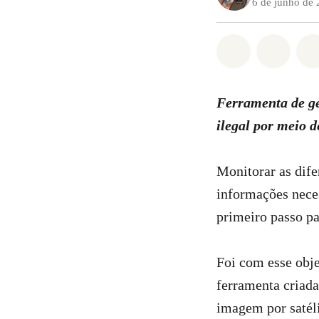
6 de junho de
Compartilha
Compa
Ferramenta de g
ilegal por meio d
Monitorar as dife
informações neces
primeiro passo pa
Foi com esse obj
ferramenta criada
imagem por satéli