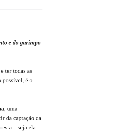
nto e do garimpo
 ter todas as
 possível, é o
ha
, uma
tir da captação da
esta – seja ela