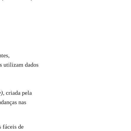
ntes,
s utilizam dados
y)
, criada pela
udanças nas
 fáceis de