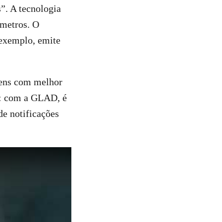
”. A tecnologia
 metros. O
 exemplo, emite
gens com melhor
a: com a GLAD, é
de notificações