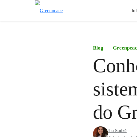
In
Blog
Greenpea
Conhe
siste
do Gr
Lu Sudré