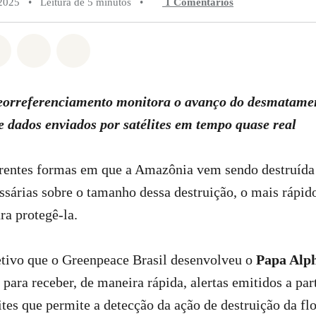
 2025
•
Leitura de 5 minutos
•
1 Comentários
do em Whatsapp
rtilhado em Facebook
Compartilhado em Twitter
Compartilhe por Email
Compartilhe em Bluesky
eorreferenciamento monitora o avanço do desmatame
e dados enviados por satélites em tempo quase real
rentes formas em que a Amazônia vem sendo destruída e
sárias sobre o tamanho dessa destruição, o mais rápido
ra protegê-la.
etivo que o Greenpeace Brasil desenvolveu o
Papa Alp
 para receber, de maneira rápida, alertas emitidos a par
tes que permite a detecção da ação de destruição da flor