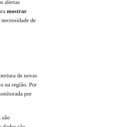
s alertas
ara
mostrar
a necessidade de
bertura de novas
o na região. Por
monitorada por
s são
s dados são