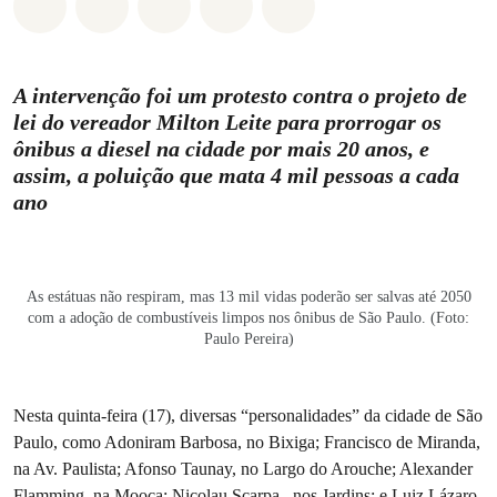
Compartilhado em Whatsapp
Compartilhado em Facebook
Compartilhado em Twitter
Compartilhe por Email
Compartilhe em Blue
A intervenção foi um protesto contra o projeto de
lei do vereador Milton Leite para prorrogar os
ônibus a diesel na cidade por mais 20 anos, e
assim, a poluição que mata 4 mil pessoas a cada
ano
As estátuas não respiram, mas 13 mil vidas poderão ser salvas até 2050
com a adoção de combustíveis limpos nos ônibus de São Paulo. (Foto:
Paulo Pereira)
Nesta quinta-feira (17), diversas “personalidades” da cidade de São
Paulo, como Adoniram Barbosa, no Bixiga; Francisco de Miranda,
na Av. Paulista; Afonso Taunay, no Largo do Arouche; Alexander
Flamming, na Mooca; Nicolau Scarpa, nos Jardins; e Luiz Lázaro,