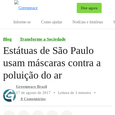
Mu
Doe agora
Menu
Informe-se
Como ajudar
Notícias e histórias
S
Blog
Transforme a Sociedade
Estátuas de São Paulo
usam máscaras contra a
poluição do ar
Greenpeace Brasil
17 de agosto de 2017
•
Leitura de 3 minutos
•
0 Comentários