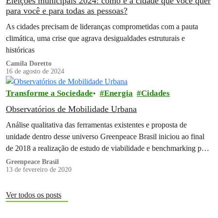
Eleições municipais 2024: como é a cidade que você quer
para você e para todas as pessoas?
As cidades precisam de lideranças comprometidas com a pauta
climática, uma crise que agrava desigualdades estruturais e
históricas
Camila Doretto
16 de agosto de 2024
Transforme a Sociedade
Energia
Cidades
Observatórios de Mobilidade Urbana
Análise qualitativa das ferramentas existentes e proposta de
unidade dentro desse universo Greenpeace Brasil iniciou ao final
de 2018 a realização de estudo de viabilidade e benchmarking para
criação da proposta de um Observatório Nacional de Mobilidade
Greenpeace Brasil
13 de fevereiro de 2020
Urbana. Esta iniciativa teve como objetivo inicial a apresentação de
forma estruturada de informações que pudessem subsidiar a…
Ver todos os posts