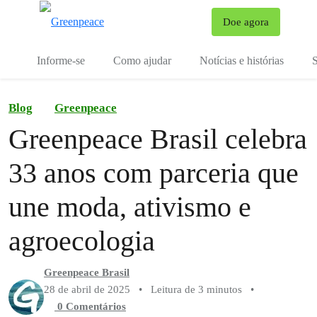
Mu
Doe agora
Menu
Informe-se
Como ajudar
Notícias e histórias
S
Blog
Greenpeace
Greenpeace Brasil celebra
33 anos com parceria que
une moda, ativismo e
agroecologia
Greenpeace Brasil
28 de abril de 2025
•
Leitura de 3 minutos
•
0 Comentários