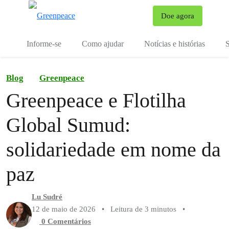
Mu
Doe agora
Menu
Informe-se
Como ajudar
Notícias e histórias
S
Blog
Greenpeace
Greenpeace e Flotilha
Global Sumud:
solidariedade em nome da
paz
Lu Sudré
12 de maio de 2026
•
Leitura de 3 minutos
•
0 Comentários