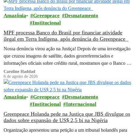
Amazônia
Greenpeace
Desmatamento
Institucional
MPF processa Banco do Brasil por financiar atividade
ilegal em Terra Indígena, após denúncia do Greenpeace
Nossa denúncia virou ação na Justiça! Depois de uma investigação
que cruzou imagens de satélite, dados georreferenciados e
informações oficiais sobre crédito rural, mostramos que o Banco do
Brasil financiou…
Caroline Haddad
6 de agosto de 2026
Amazônia
Greenpeace
Desmatamento
Institucional
Internacional
Greenpeace Holanda pede na Justiça que JBS divulgue os
dados sobre expansão de US$ 2,5 bi na Nigéria
Organização apresentou uma petição a um tribunal holandês para