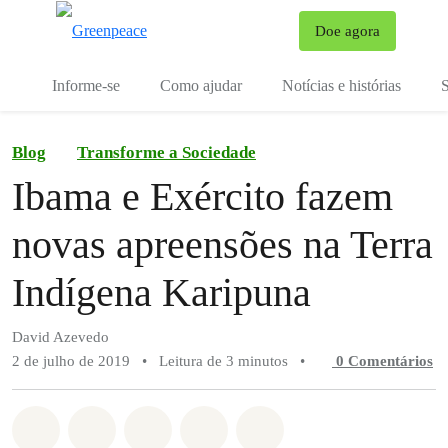
Mu
Doe agora
Menu
Informe-se
Como ajudar
Notícias e histórias
S
Blog
Transforme a Sociedade
Ibama e Exército fazem
novas apreensões na Terra
Indígena Karipuna
David Azevedo
2 de julho de 2019
•
Leitura de 3 minutos
•
0 Comentários
Compartilhado em Whatsapp
Compartilhado em Facebook
Compartilhado em Twitter
Compartilhe por Email
Compartilhe em Blue