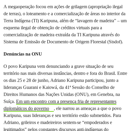
A megaoperação focou em ações de grilagem (apropriação ilegal
de terras), o loteamento e a comercialização de áreas no interior da
Terra Indígena (TI) Karipuna, além de “lavagem de madeira” – um
esquema ilegal de obtenção de créditos virtuais para a
comercialização de madeira extraída da TI Karipuna através do
Sistema de Emissão de Documento de Origem Florestal (Sisdof).
Denúncias na ONU
O povo Karipuna vem denunciando a grave situação de seu
território nas mais diversas instâncias, dentro e fora do Brasil. Entre
os dias 25 e 28 de junho, Adriano Karipuna participou, junto a
lideranças Guarani e Kaiowá, da 41ª Sessão do Conselho de
Direitos Humanos das Nações Unidas (ONU), em Genebra, na
Suíça.
Em um encontro com a presença fria de representantes
diplomáticos do governo
, ele narrou as ameaças a que o povo
Karipuna, suas lideranças e seu território estão submetidos. Para
Adriano, grileiros e madeireiros sentem-se “empoderados e
legitimados” pelos constantes discursos anti-indígenas do