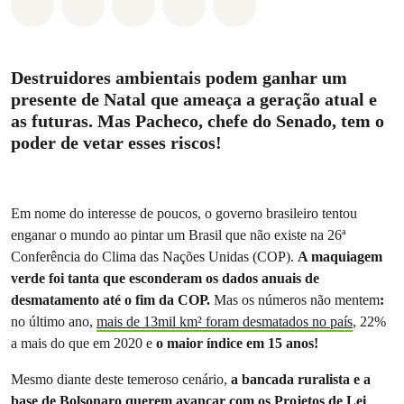
Compartilhado em Whatsapp
Compartilhado em Facebook
Compartilhado em Twitter
Compartilhe por Email
Compartilhe em Blue
Destruidores ambientais podem ganhar um
presente de Natal que ameaça a geração atual e
as futuras. Mas Pacheco, chefe do Senado, tem o
poder de vetar esses riscos!
Em nome do interesse de poucos, o governo brasileiro tentou
enganar o mundo ao pintar um Brasil que não existe na 26ª
Conferência do Clima das Nações Unidas (COP).
A maquiagem
verde foi tanta que esconderam os dados anuais de
desmatamento até o fim da COP.
Mas os números não mentem
:
no último ano,
mais de 13mil km² foram desmatados no país
, 22%
a mais do que em 2020 e
o maior índice em 15 anos!
Mesmo diante deste temeroso cenário,
a bancada ruralista e a
base de Bolsonaro querem avançar com os
Projetos de Lei