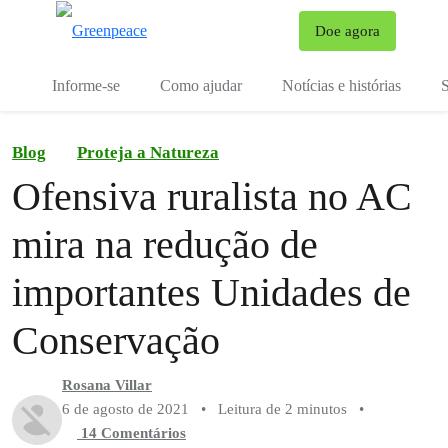
Mu
Doe agora
Menu
Informe-se
Como ajudar
Notícias e histórias
S
Blog
Proteja a Natureza
Ofensiva ruralista no AC
mira na redução de
importantes Unidades de
Conservação
Rosana Villar
6 de agosto de 2021
•
Leitura de 2 minutos
•
14 Comentários