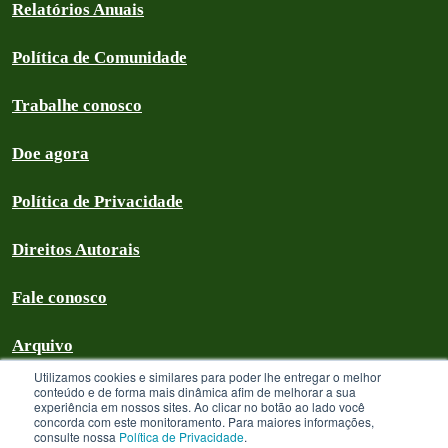
Relatórios Anuais
Política de Comunidade
Trabalhe conosco
Doe agora
Política de Privacidade
Direitos Autorais
Fale conosco
Arquivo
Utilizamos cookies e similares para poder lhe entregar o melhor
conteúdo e de forma mais dinâmica afim de melhorar a sua
experiência em nossos sites. Ao clicar no botão ao lado você
concorda com este monitoramento. Para maiores informações,
Greenpeace Brasil 2026
consulte nossa
Política de Privacidade
.