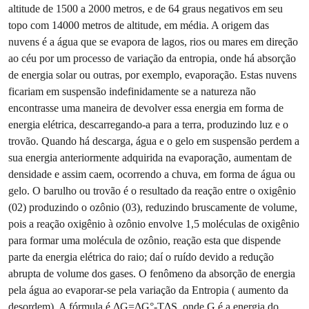
altitude de 1500 a 2000 metros, e de 64 graus negativos em seu
topo com 14000 metros de altitude, em média. A origem das
nuvens é a água que se evapora de lagos, rios ou mares em direção
ao céu por um processo de variação da entropia, onde há absorção
de energia solar ou outras, por exemplo, evaporação. Estas nuvens
ficariam em suspensão indefinidamente se a natureza não
encontrasse uma maneira de devolver essa energia em forma de
energia elétrica, descarregando-a para a terra, produzindo luz e o
trovão. Quando há descarga, água e o gelo em suspensão perdem a
sua energia anteriormente adquirida na evaporação, aumentam de
densidade e assim caem, ocorrendo a chuva, em forma de água ou
gelo. O barulho ou trovão é o resultado da reação entre o oxigênio
(02) produzindo o ozônio (03), reduzindo bruscamente de volume,
pois a reação oxigênio à ozônio envolve 1,5 moléculas de oxigênio
para formar uma molécula de ozônio, reação esta que dispende
parte da energia elétrica do raio; daí o ruído devido a redução
abrupta de volume dos gases. O fenômeno da absorção de energia
pela água ao evaporar-se pela variação da Entropia ( aumento da
desordem). A fórmula é ΔG=ΔG°-TΔS, onde G é a energia do