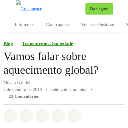
Mu
Doe agora
Menu
Informe-se
Como ajudar
Notícias e histórias
S
Blog
Transforme a Sociedade
Vamos falar sobre
aquecimento global?
Thiago Gabriel
2 de outubro de 2018
•
Leitura de 3 minutos
•
23 Comentários
Compartilhado em Whatsapp
Compartilhado em Facebook
Compartilhado em Twitter
Compartilhe por Email
Compartilhe em Blue