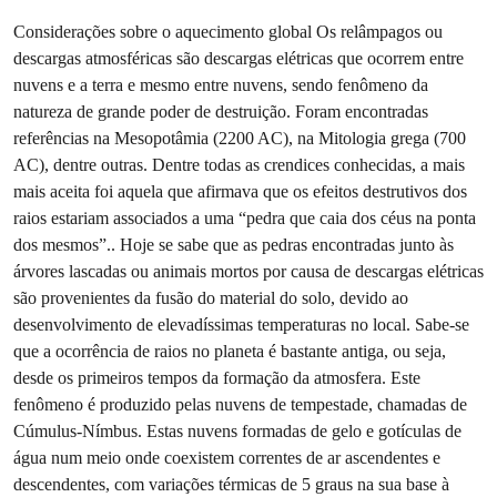
Considerações sobre o aquecimento global Os relâmpagos ou
descargas atmosféricas são descargas elétricas que ocorrem entre
nuvens e a terra e mesmo entre nuvens, sendo fenômeno da
natureza de grande poder de destruição. Foram encontradas
referências na Mesopotâmia (2200 AC), na Mitologia grega (700
AC), dentre outras. Dentre todas as crendices conhecidas, a mais
mais aceita foi aquela que afirmava que os efeitos destrutivos dos
raios estariam associados a uma “pedra que caia dos céus na ponta
dos mesmos”.. Hoje se sabe que as pedras encontradas junto às
árvores lascadas ou animais mortos por causa de descargas elétricas
são provenientes da fusão do material do solo, devido ao
desenvolvimento de elevadíssimas temperaturas no local. Sabe-se
que a ocorrência de raios no planeta é bastante antiga, ou seja,
desde os primeiros tempos da formação da atmosfera. Este
fenômeno é produzido pelas nuvens de tempestade, chamadas de
Cúmulus-Nímbus. Estas nuvens formadas de gelo e gotículas de
água num meio onde coexistem correntes de ar ascendentes e
descendentes, com variações térmicas de 5 graus na sua base à