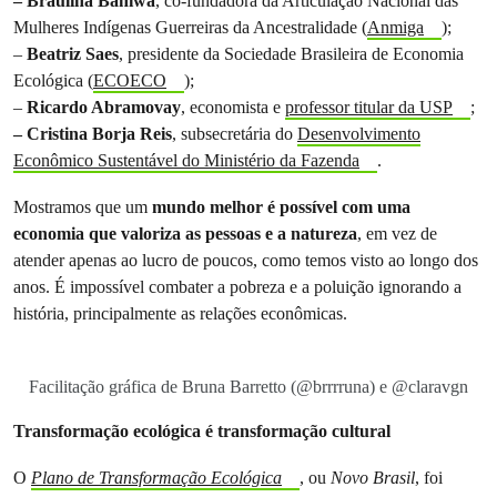
– Braulina Baniwá
, co-fundadora da Articulação Nacional das
Mulheres Indígenas Guerreiras da Ancestralidade (
Anmiga
);
–
Beatriz Saes
, presidente da Sociedade Brasileira de Economia
Ecológica (
ECOECO
);
–
Ricardo Abramovay
, economista e
professor titular da USP
;
– Cristina Borja Reis
, subsecretária do
Desenvolvimento
Econômico Sustentável do Ministério da Fazenda
.
Mostramos que um
mundo melhor é possível com uma
economia que valoriza as pessoas e a natureza
, em vez de
atender apenas ao lucro de poucos, como temos visto ao longo dos
anos. É impossível combater a pobreza e a poluição ignorando a
história, principalmente as relações econômicas.
Facilitação gráfica de Bruna Barretto (@brrrruna) e @claravgn
Transformação ecológica é transformação cultural
O
Plano de Transformação Ecológica
, ou
Novo Brasil
, foi