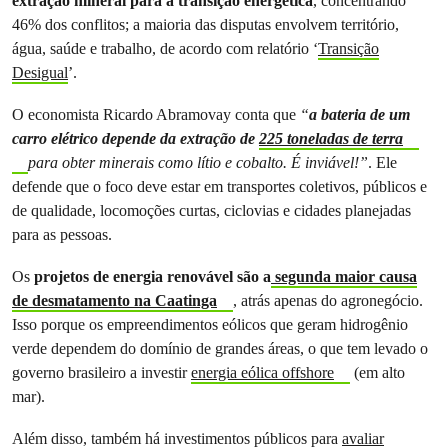
extração mineral para a transição energética
, concentrando
46% dos conflitos; a maioria das disputas envolvem território,
água, saúde e trabalho, de acordo com relatório ‘
Transição
Desigual
’.
O economista Ricardo Abramovay conta que
“
a bateria de um
carro elétrico depende da extração de
225 toneladas de terra
para obter minerais como lítio e cobalto. É inviável!”
. Ele
defende que o foco deve estar em transportes coletivos, públicos e
de qualidade, locomoções curtas, ciclovias e cidades planejadas
para as pessoas.
Os
projetos de energia renovável são a
segunda maior causa
de desmatamento na Caatinga
, atrás apenas do agronegócio.
Isso porque os empreendimentos eólicos que geram hidrogênio
verde dependem do domínio de grandes áreas, o que tem levado o
governo brasileiro a investir
energia eólica offshore
(em alto
mar).
Além disso, também há investimentos públicos para
avaliar