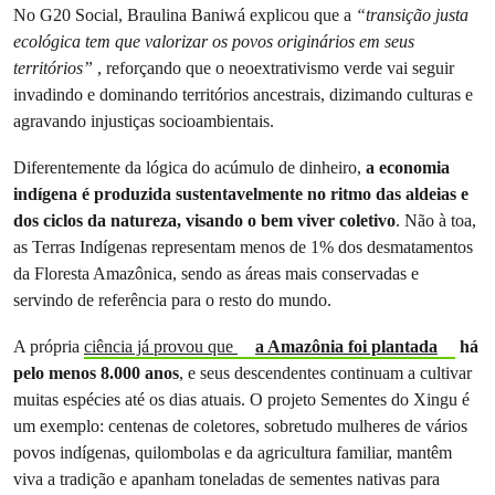
No G20 Social, Braulina Baniwá explicou que a
“transição justa
ecológica tem que valorizar os povos originários em seus
territórios”
, reforçando que o neoextrativismo verde vai seguir
invadindo e dominando territórios ancestrais, dizimando culturas e
agravando injustiças socioambientais.
Diferentemente da lógica do acúmulo de dinheiro,
a economia
indígena é produzida sustentavelmente no ritmo das aldeias e
dos ciclos da natureza, visando o bem viver coletivo
. Não à toa,
as Terras Indígenas representam menos de 1% dos desmatamentos
da Floresta Amazônica, sendo as áreas mais conservadas e
servindo de referência para o resto do mundo.
A própria
ciência já provou que
a Amazônia foi plantada
há
pelo menos 8.000 anos
, e seus descendentes continuam a cultivar
muitas espécies até os dias atuais. O projeto Sementes do Xingu é
um exemplo: centenas de coletores, sobretudo mulheres de vários
povos indígenas, quilombolas e da agricultura familiar, mantêm
viva a tradição e apanham toneladas de sementes nativas para