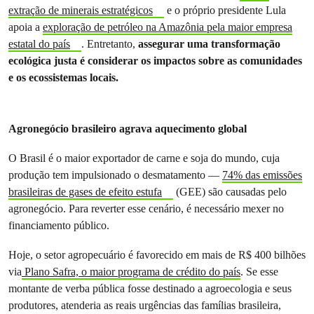
extração de minerais estratégicos
e o próprio presidente Lula
apoia a
exploração de petróleo na Amazônia pela maior empresa
estatal do país
. Entretanto,
assegurar uma transformação
ecológica justa é considerar os impactos sobre as comunidades
e os ecossistemas locais.
Agronegócio brasileiro agrava aquecimento global
O Brasil é o maior exportador de carne e soja do mundo, cuja
produção tem impulsionado o desmatamento —
74% das emissões
brasileiras de gases de efeito estufa
(GEE) são causadas pelo
agronegócio. Para reverter esse cenário, é necessário mexer no
financiamento público.
Hoje, o setor agropecuário é favorecido em mais de R$ 400 bilhões
via
Plano Safra, o maior programa de crédito do país
. Se esse
montante de verba pública fosse destinado a agroecologia e seus
produtores, atenderia as reais urgências das famílias brasileira,