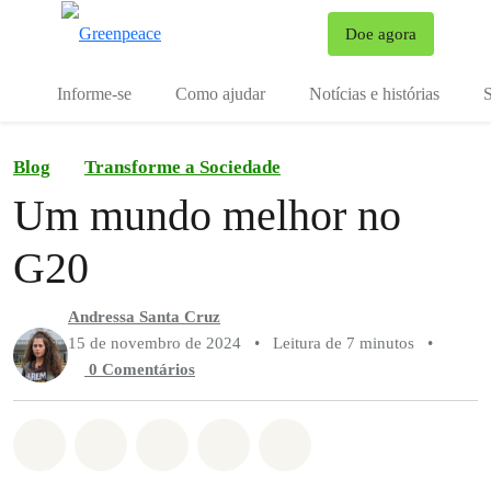
Mu
Doe agora
Menu
Informe-se
Como ajudar
Notícias e histórias
S
Blog
Transforme a Sociedade
Um mundo melhor no
G20
Andressa Santa Cruz
15 de novembro de 2024
•
Leitura de 7 minutos
•
0 Comentários
Compartilhado em Whatsapp
Compartilhado em Facebook
Compartilhado em Twitter
Compartilhe por Email
Compartilhe em Blue