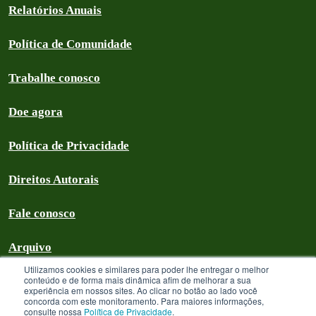
Relatórios Anuais
Política de Comunidade
Trabalhe conosco
Doe agora
Política de Privacidade
Direitos Autorais
Fale conosco
Arquivo
Utilizamos cookies e similares para poder lhe entregar o melhor
conteúdo e de forma mais dinâmica afim de melhorar a sua
experiência em nossos sites. Ao clicar no botão ao lado você
concorda com este monitoramento. Para maiores informações,
Greenpeace Brasil 2026
consulte nossa
Política de Privacidade
.