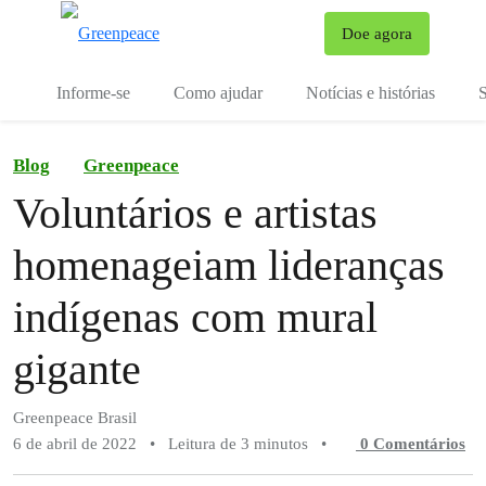
Mu
Doe agora
Menu
Informe-se
Como ajudar
Notícias e histórias
S
Blog
Greenpeace
Voluntários e artistas
homenageiam lideranças
indígenas com mural
gigante
Greenpeace Brasil
6 de abril de 2022
•
Leitura de 3 minutos
•
0 Comentários