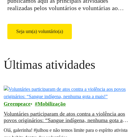
publicamos aqui as principais atividades
realizadas pelos voluntários e voluntárias ao
redor do Brasil.
Seja um(a) voluntário(a)
Últimas atividades
Greenpeace
Mobilização
Voluntáries participaram de atos contra a violência aos
povos originários: “Sangue indígena, nenhuma gota a
mais!”
Olá, galerinha! #julhou e não temos limite para o espírito ativista