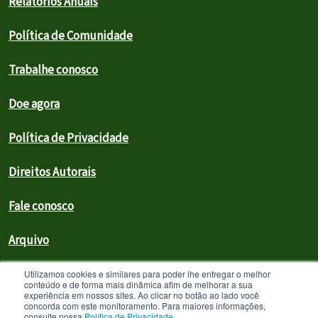
Relatórios Anuais
Política de Comunidade
Trabalhe conosco
Doe agora
Política de Privacidade
Direitos Autorais
Fale conosco
Arquivo
Utilizamos cookies e similares para poder lhe entregar o melhor
conteúdo e de forma mais dinâmica afim de melhorar a sua
Greenpeace Brasil 2026
experiência em nossos sites. Ao clicar no botão ao lado você
concorda com este monitoramento. Para maiores informações,
Greenpeace Brasil - CNPJ 64.711.062/0001-94 - é uma Associação civil
consulte nossa
Política de Privacidade
.