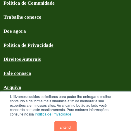
Política de Comunidade
Trabalhe conosco
Doe agora
Política de Privacidade
Direitos Autorais
Fale conosco
Arquivo
Utilizamos cookies e similares para poder lhe entregar o melhor
conteúdo e de forma mais dinâmica afim de melhorar a sua
experiência em nossos sites. Ao clicar no botão ao lado você
concorda com este monitoramento. Para maiores informações,
Greenpeace Brasil 2026
consulte nossa
Política de Privacidade
.
Greenpeace Brasil - CNPJ 64.711.062/0001-94 - é uma Associação civil
sem fins lucrativos que goza de isenção com relação aos tributos federais
Entendi
devidos sobre suas receitas próprias. A menos que especificado o contrário,