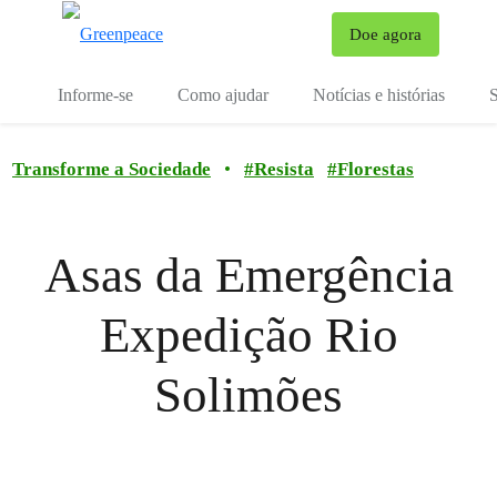
Mu
Doe agora
Menu
Informe-se
Como ajudar
Notícias e histórias
S
Transforme a Sociedade
•
#
Resista
#
Florestas
Asas da Emergência
Expedição Rio
Solimões