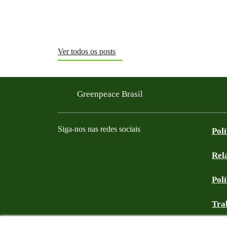
Ver todos os posts
Greenpeace Brasil
Siga-nos nas redes sociais
Pol
Rel
Facebook
Instagram
YouTube
Linkedin
Bluesky
Tik Tok
Threads
RSS
Pol
Tra