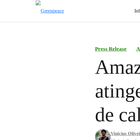
In
Press Release
A
Amazô
ating
de ca
Vinicius Olive