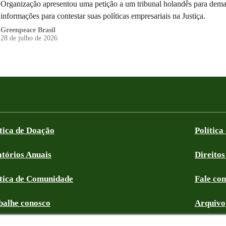
Organização apresentou uma petição a um tribunal holandês para deman
informações para contestar suas políticas empresariais na Justiça.
Greenpeace Brasil
28 de julho de 2026
ítica de Doação
Política
atórios Anuais
Direitos
ítica de Comunidade
Fale co
balhe conosco
Arquivo