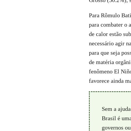
Grosso (50.2%), 
Para Rômulo Batis
para combater o 
de calor estão su
necessário agir n
para que seja pos
de matéria orgâni
fenômeno El Niño
favorece ainda ma
Sem a ajuda
Brasil é um
governos ou 