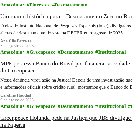
Amazônia
Florestas
Desmatamento
Um marco histórico para o Desmatamento Zero no Bra
Dados do Instituto Nacional de Pesquisas Espaciais (Inpe), divulgados
alertas de desmatamento do sistema DETER entre agosto de 2025…
Ana Clis Ferreira
7 de agosto de 2026
Amazônia
Greenpeace
Desmatamento
Institucional
MPF processa Banco do Brasil por financiar atividade 
do Greenpeace
Nossa denúncia virou ação na Justiça! Depois de uma investigação que
e informações oficiais sobre crédito rural, mostramos que o Banco do 
Caroline Haddad
6 de agosto de 2026
Amazônia
Greenpeace
Desmatamento
Institucional
Greenpeace Holanda pede na Justiça que JBS divulgue 
na Nigéria