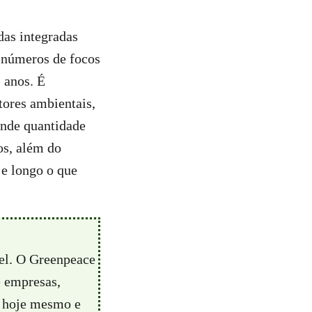
das integradas
 números de focos
 anos. É
tores ambientais,
ande quantidade
os, além do
e longo o que
vel. O Greenpeace
e empresas,
hoje mesmo e