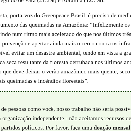
seguido de Pará (21.2%) e Roraima (12.7%).
ta, porta-voz do Greenpeace Brasil, é preciso de medi
aumento das queimadas na Amazônia: “Infelizmente os
bindo num ritmo mais acelerado do que nos últimos três
a prevenção e apertar ainda mais o cerco contra os infra
sível evitar um desastre ambiental, tendo em vista a gr
ca seca resultante da floresta derrubada nos últimos an
 que deve deixar o verão amazônico mais quente, seco 
is queimadas e incêndios florestais”.
 de pessoas como você, nosso trabalho não seria possí
a organização independente - não aceitamos recursos d
partidos políticos. Por favor, faça uma
doação mensal