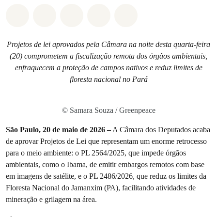
Compartilhado em Whatsapp
Compartilhado em Facebook
Compartilhado em Twitter
Compartilhe por Email
Compartilhe em Blue
Projetos de lei aprovados pela Câmara na noite desta quarta-feira
(20) comprometem a fiscalização remota dos órgãos ambientais,
enfraquecem a proteção de campos nativos e reduz limites de
floresta nacional no Pará
© Samara Souza / Greenpeace
São
Paulo,
20
de
maio
de
2026
–
A Câmara dos Deputados acaba
de aprovar Projetos de Lei que representam um enorme retrocesso
para o meio ambiente: o PL 2564/2025, que impede órgãos
ambientais, como o Ibama, de emitir embargos remotos com base
em imagens de satélite, e o PL 2486/2026, que reduz os limites da
Floresta Nacional do Jamanxim (PA), facilitando atividades de
mineração e grilagem na área.