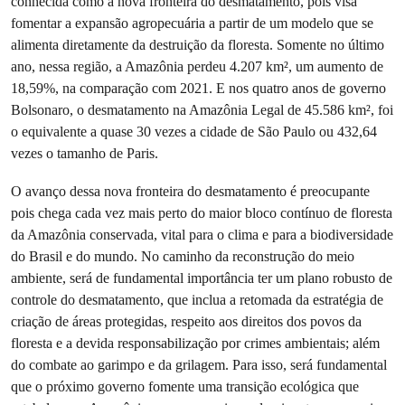
conhecida como a nova fronteira do desmatamento, pois visa
fomentar a expansão agropecuária a partir de um modelo que se
alimenta diretamente da destruição da floresta. Somente no último
ano, nessa região, a Amazônia perdeu 4.207 km², um aumento de
18,59%, na comparação com 2021. E nos quatro anos de governo
Bolsonaro, o desmatamento na Amazônia Legal de 45.586 km², foi
o equivalente a quase 30 vezes a cidade de São Paulo ou 432,64
vezes o tamanho de Paris.
O avanço dessa nova fronteira do desmatamento é preocupante
pois chega cada vez mais perto do maior bloco contínuo de floresta
da Amazônia conservada, vital para o clima e para a biodiversidade
do Brasil e do mundo. No caminho da reconstrução do meio
ambiente, será de fundamental importância ter um plano robusto de
controle do desmatamento, que inclua a retomada da estratégia de
criação de áreas protegidas, respeito aos direitos dos povos da
floresta e a devida responsabilização por crimes ambientais; além
do combate ao garimpo e da grilagem. Para isso, será fundamental
que o próximo governo fomente uma transição ecológica que