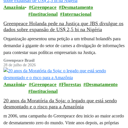
Amazônia
Greenpeace
Desmatamento
Institucional
Internacional
Greenpeace Holanda pede na Justiça que JBS divulgue os
dados sobre expansão de US$ 2,5 bi na Nigéria
Organização apresentou uma petição a um tribunal holandês para
demandar à gigante do setor de carnes a divulgação de informações
para contestar suas políticas empresariais na Justiça.
Greenpeace Brasil
28 de julho de 2026
Amazônia
Greenpeace
Florestas
Desmatamento
Institucional
20 anos da Moratória da Soja: o legado que está sendo
desmontado e o risco para a Amazônia
m 2006, uma campanha do Greenpeace deu inicio ao maior acordo
de desmatamento zero do mundo. Vinte anos depois, as próprias