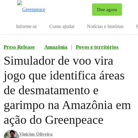
Mu
Doe agora
Menu
Informe-se
Como ajudar
Notícias e histórias
S
Press Release
Amazônia
|
Povos e territórios
Simulador de voo vira
jogo que identifica áreas
de desmatamento e
garimpo na Amazônia em
ação do Greenpeace
Vinicius Oliveira