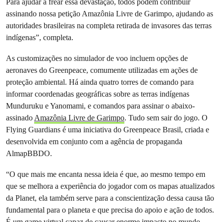
Para ajudar a frear essa devastação, todos podem contribuir
assinando nossa petição Amazônia Livre de Garimpo, ajudando as
autoridades brasileiras na completa retirada de invasores das terras
indígenas”, completa.
As customizações no simulador de voo incluem opções de
aeronaves do Greenpeace, comumente utilizadas em ações de
proteção ambiental. Há ainda quatro torres de comando para
informar coordenadas geográficas sobre as terras indígenas
Munduruku e Yanomami, e comandos para assinar o abaixo-
assinado
Amazônia Livre de Garimpo
. Tudo sem sair do jogo. O
Flying Guardians é uma iniciativa do Greenpeace Brasil, criada e
desenvolvida em conjunto com a agência de propaganda
AlmapBBDO.
“O que mais me encanta nessa ideia é que, ao mesmo tempo em
que se melhora a experiência do jogador com os mapas atualizados
da Planet, ela também serve para a conscientização dessa causa tão
fundamental para o planeta e que precisa do apoio e ação de todos.
É um game virtual capaz de causar enorme impacto no mundo