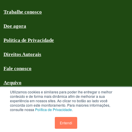
Trabalhe conosco
Doe agora
Política de Privacidade
Direitos Autorais
Fale conosco
Arquivo
Utilizamos cookies e similares para poder lhe entregar o melhor
conteúdo e de forma mais dinâmica afim de melhorar a sua
experiência em nossos sites. Ao clicar no botão ao lado você
concorda com este monitoramento. Para maiores informações,
Greenpeace Brasil 2026
consulte nossa
Política de Privacidade
.
Greenpeace Brasil - CNPJ 64.711.062/0001-94 - é uma Associação civil
sem fins lucrativos que goza de isenção com relação aos tributos federais
Entendi
devidos sobre suas receitas próprias. A menos que especificado o contrário,
os textos neste site estão licenciados sob uma licença CC-BY International