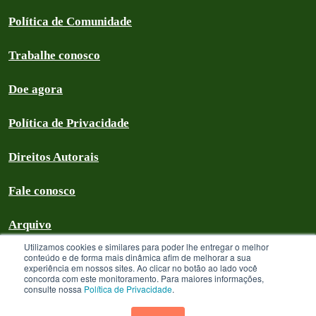
Política de Comunidade
Trabalhe conosco
Doe agora
Política de Privacidade
Direitos Autorais
Fale conosco
Arquivo
Utilizamos cookies e similares para poder lhe entregar o melhor
conteúdo e de forma mais dinâmica afim de melhorar a sua
experiência em nossos sites. Ao clicar no botão ao lado você
concorda com este monitoramento. Para maiores informações,
Greenpeace Brasil 2026
consulte nossa
Política de Privacidade
.
Greenpeace Brasil - CNPJ 64.711.062/0001-94 - é uma Associação civil
sem fins lucrativos que goza de isenção com relação aos tributos federais