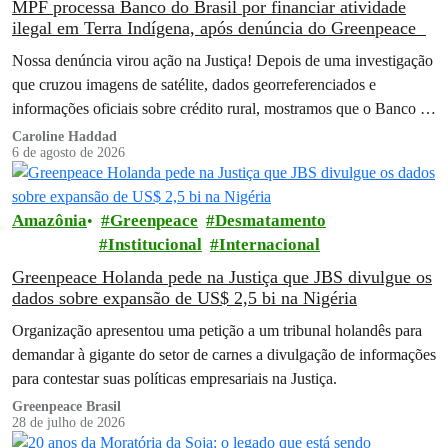
MPF processa Banco do Brasil por financiar atividade
ilegal em Terra Indígena, após denúncia do Greenpeace
Nossa denúncia virou ação na Justiça! Depois de uma investigação
que cruzou imagens de satélite, dados georreferenciados e
informações oficiais sobre crédito rural, mostramos que o Banco do
Brasil financiou…
Caroline Haddad
6 de agosto de 2026
Amazônia
Greenpeace
Desmatamento
Institucional
Internacional
Greenpeace Holanda pede na Justiça que JBS divulgue os
dados sobre expansão de US$ 2,5 bi na Nigéria
Organização apresentou uma petição a um tribunal holandês para
demandar à gigante do setor de carnes a divulgação de informações
para contestar suas políticas empresariais na Justiça.
Greenpeace Brasil
28 de julho de 2026