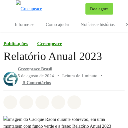
Mu
Doe agora
Menu
Informe-se
Como ajudar
Notícias e histórias
S
Publicações
Greenpeace
Relatório Anual 2023
Greenpeace Brasil
5 de agosto de 2024
•
Leitura de 1 minuto
•
5 Comentários
Compartilhado em Whatsapp
Compartilhado em Facebook
Compartilhado em Twitter
Compartilhe por Email
Compartilhe em Blue