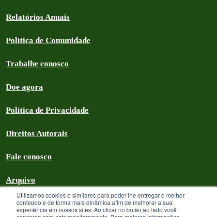
Relatórios Anuais
Política de Comunidade
Trabalhe conosco
Doe agora
Política de Privacidade
Direitos Autorais
Fale conosco
Arquivo
Utilizamos cookies e similares para poder lhe entregar o melhor
conteúdo e de forma mais dinâmica afim de melhorar a sua
experiência em nossos sites. Ao clicar no botão ao lado você
concorda com este monitoramento. Para maiores informações,
Greenpeace Brasil 2026