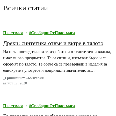
Всички статии
Пластмаса
СвободниОтПластмаса
Дрехи: синтетика отвън и вътре в тялото
На пръв поглед тъканите, изработени от синтетични влакна,
имат много предимства. Те са евтини, изсъхват бързо и се
оформят по тялото. Те обаче са се превърнали в изделия за
еднократна употреба и допринасят значително за
изменението на климата. Могат също така да бъдат вредни за
„Грийнпийс“ –България
човешкото здраве.
август 17, 2020
Пластмаса
СвободниОтПластмаса