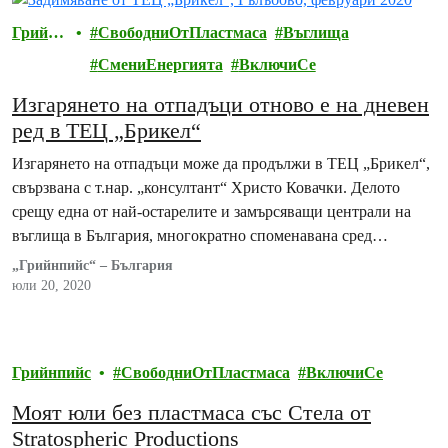
Грийнп
СвободниОтПластмаса
Въглища
ийс
СмениЕнергията
ВключиСе
Изгарянето на отпадъци отново е на дневен
ред в ТЕЦ „Брикел“
Изгарянето на отпадъци може да продължи в ТЕЦ „Брикел“,
свързвана с т.нар. „консултант“ Христо Ковачки. Делото
срещу една от най-остарелите и замърсяващи централи на
въглища в България, многократно споменавана сред…
„Грийнпийс“ – България
юли 20, 2020
Грийнпийс
СвободниОтПластмаса
ВключиСе
Моят юли без пластмаса със Стела от
Stratospheric Productions