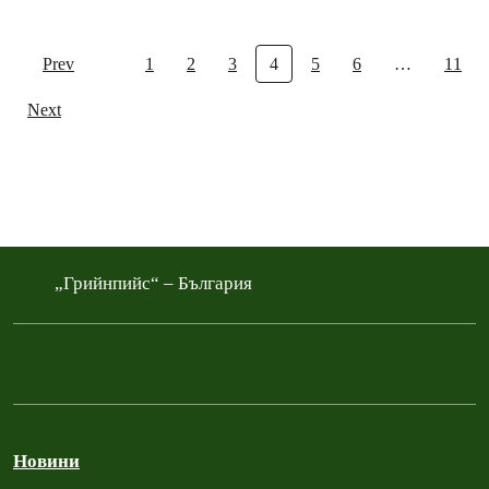
Prev
1
2
3
4
5
6
…
11
Next
„Грийнпийс“ – България
Новини