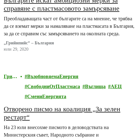
Българите искат амбициозни мерки за
справяне с пластмасовото замърсяване
Преобладаващата част от българите са на мнение, че трябва
да се вземат мерки за намаляване на пластмасата в България,
за да се справим със замърсяването на околната среда.
„Грийнпийс“ – България
юли 29, 2020
Грий
ВъзобновяемаЕнергия
нпийс
СвободниОтПластмаса
Въглища
АЕЦ
СмениЕнергията
Отворено писмо на коалиция „За зелен
рестарт“
На 23 юли внесохме писмото в деловодствата на
Министерския съвет, Народното събрание и