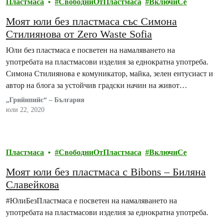
Пластмаса
СвободниОтПластмаса
ВключиСе
Моят юли без пластмаса със Симона
Стилиянова от Zero Waste Sofia
Юли без пластмаса е посветен на намаляването на
употребата на пластмасови изделия за еднократна употреба.
Симона Стилиянова е комуникатор, майка, зелен ентусиаст и
автор на блога за устойчив градски начин на живот
zerowastesofia.com.
„Грийнпийс“ – България
юли 22, 2020
Пластмаса
СвободниОтПластмаса
ВключиСе
Моят юли без пластмаса с Bibons – Биляна
Славейкова
#ЮлиБезПластмаса е посветен на намаляването на
употребата на пластмасови изделия за еднократна употреба.