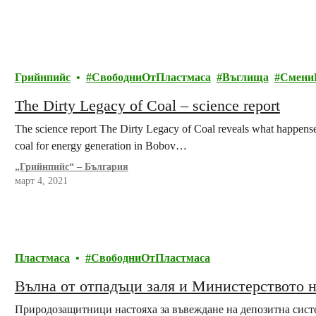
Грийнпийс
СвободниОтПластмаса
Въглища
Смени
The Dirty Legacy of Coal – science report
The science report The Dirty Legacy of Coal reveals what happense w
coal for energy generation in Bobov…
„Грийнпийс“ – България
март 4, 2021
Пластмаса
СвободниОтПластмаса
Вълна от отпадъци заля и Министерството н
Природозащитници настояха за въвеждане на депозитна систе