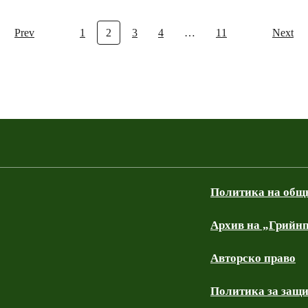
Prev
1
2
3
4
…
11
Next
Политика на общ
Архив на „Грийнп
Авторско право
Политика за защи