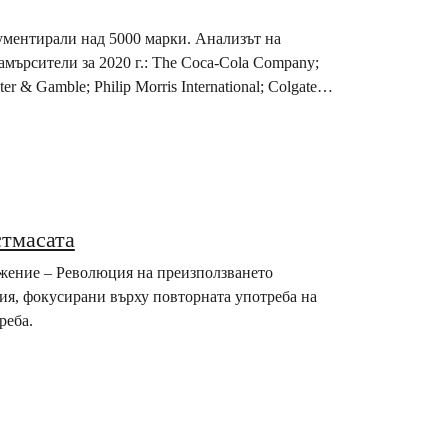
ументирали над 5000 марки. Анализът на
амърсители за 2020 г.: The Coca-Cola Company;
ter & Gamble; Philip Morris International; Colgate-
стмасата
ижение – Революция на преизползването
ния, фокусирани върху повторната употреба на
реба.