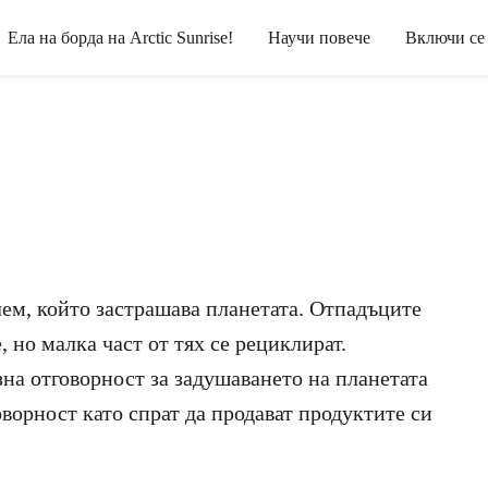
Ела на борда на Arctic Sunrise!
Научи повече
Включи се
ем, който застрашава планетата. Отпадъците
, но малка част от тях се рециклират.
на отговорност за задушаването на планетата
оворност като спрат да продават продуктите си