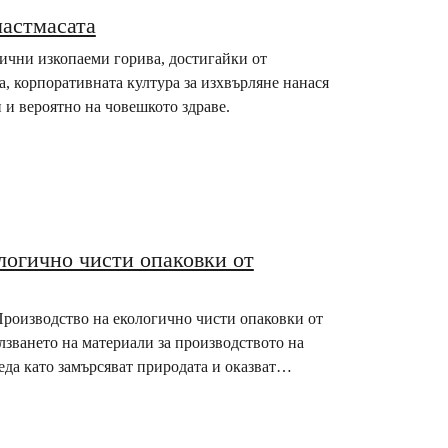
ластмасата
сични изкопаеми горива, достигайки от
, корпоративната култура за изхвърляне нанася
 и вероятно на човешкото здраве.
логично чисти опаковки от
Производство на екологично чисти опаковки от
зването на материали за производството на
еда като замърсяват природата и оказват