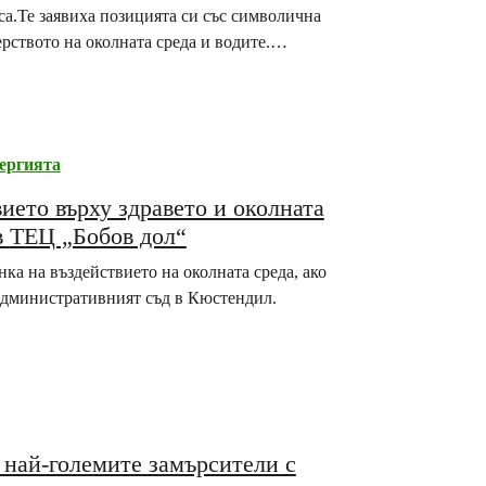
са.Те заявиха позицията си със символична
рството на околната среда и водите.
 Екологично сдружение „За Земята“ с
ергията
вието върху здравето и околната
среда от изгарянето на биомаса и отпадъци в ТЕЦ „Бобов дол“
ка на въздействието на околната среда, ако
Административният съд в Кюстендил.
о най-големите замърсители с