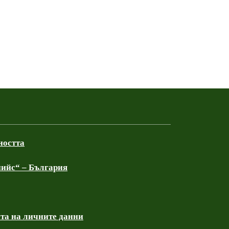
ността
ийс“ – България
та на личните данни