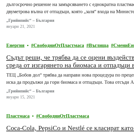
дългосрочно решение на замърсяването с еднократна пластма
двуметрова вълна от отпадъци, която „заля“ входа на Министе
Демонстрацията е организирана от „Грийнпийс“ – България и
„Грийнпийс“ – България
подкрепата на Wind2Win…
януари 21, 2021
Енергия
СвободниОтПластмаса
Въглища
СмениЕн
Съдът реши, че трябва да се оцени въздейст
ТЕЦ „Бобов дол“ трябва да направи нова процедура по прецен
иска да продължи да гори биомаса и отпадъци. Това отсъди 
„Грийнпийс“ – България
януари 15, 2021
Пластмаса
СвободниОтПластмаса
Coca-Cola, PepsiCo и Nestlé се класират кат