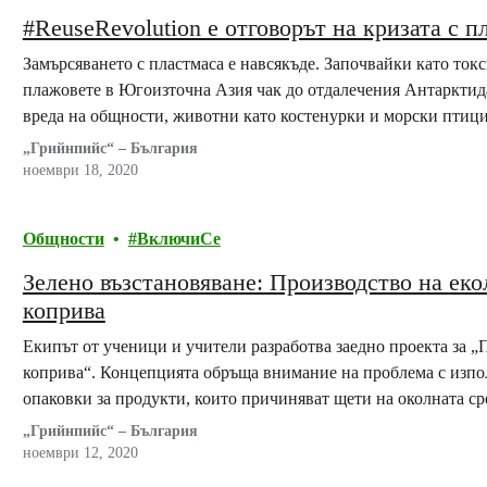
#ReuseRevolution е отговорът на кризата с п
Замърсяването с пластмаса е навсякъде. Започвайки като ток
плажовете в Югоизточна Азия чак до отдалечения Антарктида
вреда на общности, животни като костенурки и морски птици
„Грийнпийс“ – България
ноември 18, 2020
Общности
ВключиСе
Зелено възстановяване: Производство на еко
коприва
Екипът от ученици и учители разработва заедно проекта за „
коприва“. Концепцията обръща внимание на проблема с изпол
опаковки за продукти, които причиняват щети на околната ср
негативно влияние върху нея и здравето на хората.
„Грийнпийс“ – България
ноември 12, 2020