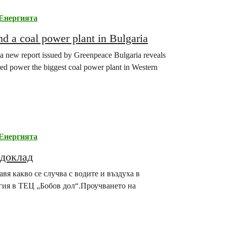
Енергията
nd a coal power plant in Bulgaria
new report issued by Greenpeace Bulgaria reveals
red power the biggest coal power plant in Western
Енергията
 доклад
я какво се случва с водите и въздуха в
ргия в ТЕЦ „Бобов дол“.Проучването на