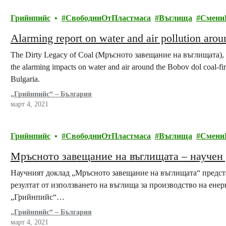
Грийнпийс
СвободниОтПластмаса
Въглища
Смени
Alarming report on water and air pollution arou
The Dirty Legacy of Coal (Мръсното завещание на въглищата), a 
the alarming impacts on water and air around the Bobov dol coal-fi
Bulgaria.
„Грийнпийс“ – България
март 4, 2021
Грийнпийс
СвободниОтПластмаса
Въглища
Смени
Мръсното завещание на въглищата – научен
Научният доклад „Мръсното завещание на въглищата“ представ
резултат от използването на въглища за производство на ене
„Грийнпийс“…
„Грийнпийс“ – България
март 4, 2021