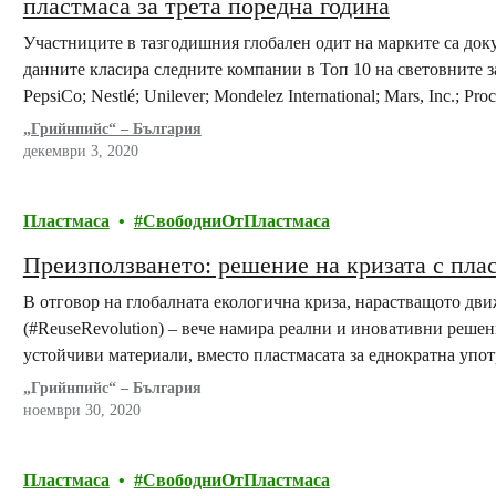
пластмаса за трета поредна година
Участниците в тазгодишния глобален одит на марките са док
данните класира следните компании в Топ 10 на световните з
PepsiCo; Nestlé; Unilever; Mondelez International; Mars, Inc.; Proc
Palmolive; и Perfetti Van Melle.
„Грийнпийс“ – България
декември 3, 2020
Пластмаса
СвободниОтПластмаса
Преизползването: решение на кризата с пла
В отговор на глобалната екологична криза, нарастващото дв
(#ReuseRevolution) – вече намира реални и иновативни реше
устойчиви материали, вместо пластмасата за еднократна упот
„Грийнпийс“ – България
ноември 30, 2020
Пластмаса
СвободниОтПластмаса