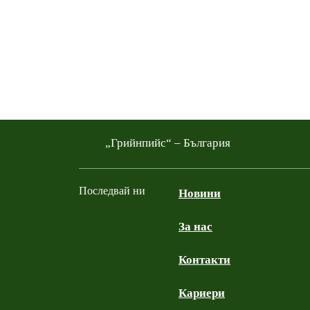
„Грийнпийс“ – България
Последвай ни
Новини
За нас
Facebook
Twitter
YouTube
Instagram
Контакти
Кариери