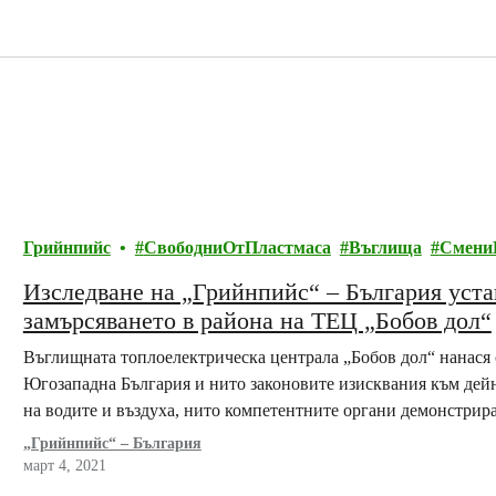
Грийнпийс
СвободниОтПластмаса
Въглища
Смени
Изследване на „Грийнпийс“ – България уста
замърсяването в района на ТЕЦ „Бобов дол“
Въглищната топлоелектрическа централа „Бобов дол“ нанася 
Югозападна България и нито законовите изисквания към дейн
на водите и въздуха, нито компетентните органи демонстрира
„Грийнпийс“ – България
март 4, 2021