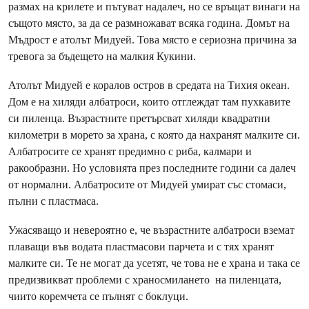
размах на крилете и пътуват надалеч, но се връщат винаги на
същото място, за да се размножават всяка година. Домът на
Мъдрост е атолът Мидуей. Това място е сериозна причина за
тревога за бъдещето на малкия Кукини.
Атолът Мидуей е коралов остров в средата на Тихия океан.
Дом е на хиляди албатроси, които отглеждат там пухкавите
си пиленца. Възрастните претърсват хиляди квадратни
километри в морето за храна, с която да нахранят малките си.
Албатросите се хранят предимно с риба, калмари и
ракообразни. Но условията през последните години са далеч
от нормални. Aлбатросите от Мидуей умират със стомаси,
пълни с пластмаса.
Ужасяващо и невероятно е, че възрастните албатроси вземат
плаващи във водата пластмасови парчета и с тях хранят
малките си. Те не могат да усетят, че това не е храна и така се
предизвикват проблеми с храносмилането на пиленцата,
чиито коремчета се пълнят с боклуци.