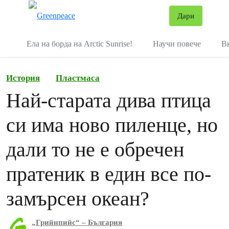
В
Дари
Меню
Ела на борда на Arctic Sunrise!
Научи повече
В
История
Пластмаса
Най-старата дива птица
си има ново пиленце, но
дали то не е обречен
пратеник в един все по-
замърсен океан?
„Грийнпийс“ – България