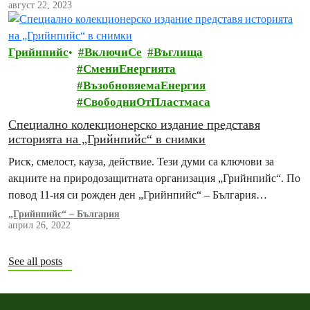
август 22, 2023
пластмаса и ядреното унищожение.
Грийнпийс
ВключиСе
Въглища
СмениЕнергията
ВъзобновяемаЕнергия
СвободниОтПластмаса
Специално колекционерско издание представя
историята на „Грийнпийс“ в снимки
Риск, смелост, кауза, действие. Тези думи са ключови за
акциите на природозащитната организация „Грийнпийс“. По
повод 11-ия си рожден ден „Грийнпийс“ – България
представя специално колекционерско издание на
„Грийнпийс“ – България
април 26, 2022
фотокнигата Greenpeace Views.
See all posts