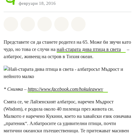
февруари 18, 2016
Споделете на Whatsapp
Споделете на Facebook
Споделете на Twitter
Споделете чрез Email
Share on Bluesky
Представете си да станете родител на 65. Може би звучи като
чудо, но това се случи на
най-старата дива птица в света
–
албатрос, живеещ на остров в Тихия океан.
* Снимка –
https://www.facebook.com/hokuleawwv
Смята се, че Лайзенският албатрос, наречен Мъдрост
(Wisdom), е родила около 40 пиленца през живота си.
Малкото е наречено Кукини, което на хавайски език означава
„пратеник“. Албатросите са удивителни птици, почти
митични океански пътешественици. Те притежават масивен