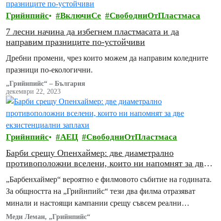
Грийнпийс
ВключиСе
СвободниОтПластмаса
7 лесни начина да избегнем пластмасата и да
направим празниците по-устойчиви
Дребни промени, чрез които можем да направим коледните
празници по-екологични.
„Грийнпийс“ – България
декември 22, 2023
Грийнпийс
АЕЦ
СвободниОтПластмаса
Барби срещу Опенхаймер: двe диаметрално
противоположни вселени, които ни напомнят за две
екзистенциални заплахи
„Барбенхаймер“ вероятно е филмовото събитие на годината.
За общността на „Грийнпийс“ тези два филма отразяват
минали и настоящи кампании срещу съвсем реални
съществени заплахи: обезлесяването, замърсяването с
Меди Леман, „Грийнпийс“