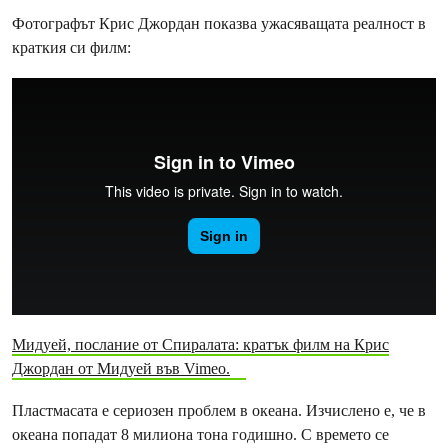
Фотографът Крис Джордан показва ужасяващата реалност в
краткия си филм:
Мидуей, послание от Спиралата: кратък филм на Крис
Джордан от Мидуей във Vimeo.
Пластмасата е сериозен проблем в океана. Изчислено е, че в
океана попадат 8 милиона тона годишно. С времето се