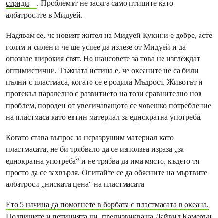
стриди
. Проблемът не засяга само птиците като
албатросите в Мидуей.
Надявам се, че новият жител на Мидуей Кукини е добре, асте
голям и силен и че ще успее да излезе от Мидуей и да
опознае широкия свят. Но шансовете за това не изглеждат
оптимистични. Тъжната истина е, че океаните не са били
пълни с пластмаса, когато се е родила Мъдрост. Животът ѝ
протекъл паралелно с развитието на този сравнително нов
проблем, породен от увеличаващото се човешко потребление
на пластмаса като евтин материал за еднократна употреба.
Когато става въпрос за неразрушим материал като
пластмасата, не би трябвало да се използва израза „за
еднократна употреба“ и не трябва да има място, където тя
просто да се захвърля. Опитайте се да обясните на мъртвите
албатроси „ниската цена“ на пластмасата.
Ето 5 начина да помогнете в борбата с пластмасата в океана.
Подпишете и петицията ни, предизвикваща Дайвид Камерън