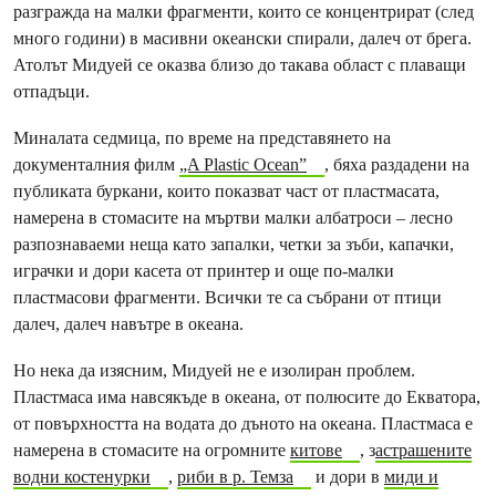
разгражда на малки фрагменти, които се концентрират (след
много години) в масивни океански спирали, далеч от брега.
Атолът Мидуей се оказва близо до такава област с плаващи
отпадъци.
Миналата седмица, по време на представянето на
документалния филм
„A Plastic Ocean”
, бяха раздадени на
публиката буркани, които показват част от пластмасата,
намерена в стомасите на мъртви малки албатроси – лесно
разпознаваеми неща като запалки, четки за зъби, капачки,
играчки и дори касета от принтер и още по-малки
пластмасови фрагменти. Всички те са събрани от птици
далеч, далеч навътре в океана.
Но нека да изясним, Мидуей не е изолиран проблем.
Пластмаса има навсякъде в океана, от полюсите до Екватора,
от повърхността на водата до дъното на океана. Пластмаса е
намерена в стомасите на огромните
китове
, з
астрашените
водни костенурки
,
риби в р. Темза
и дори в
миди и