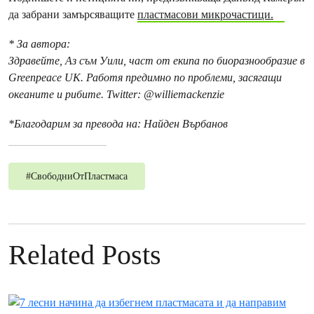
да забрани замърсяващите
пластмасови микрочастици.
* За автора:
Здравейте, Аз съм Уили, част от екипа по биоразнообразие в
Greenpeace UK. Работя предимно по проблеми, засягащи
океаните и рибите. Twitter: @williemackenzie
*Благодарим за превода на: Найден Върбанов
#
СвободниОтПластмаса
Related Posts