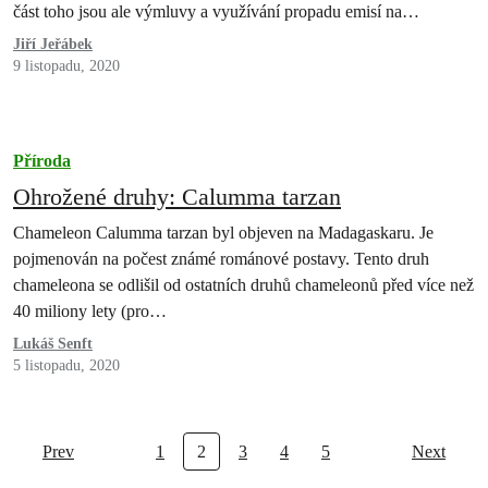
část toho jsou ale výmluvy a využívání propadu emisí na…
Jiří Jeřábek
9 listopadu, 2020
Příroda
Ohrožené druhy: Calumma tarzan
Chameleon Calumma tarzan byl objeven na Madagaskaru. Je
pojmenován na počest známé románové postavy. Tento druh
chameleona se odlišil od ostatních druhů chameleonů před více než
40 miliony lety (pro…
Lukáš Senft
5 listopadu, 2020
Prev
1
2
3
4
5
Next