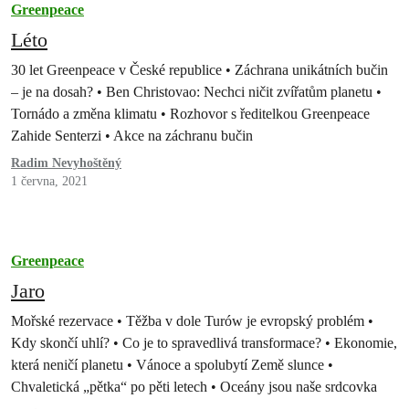
Greenpeace
Léto
30 let Greenpeace v České republice • Záchrana unikátních bučin
– je na dosah? • Ben Christovao: Nechci ničit zvířatům planetu •
Tornádo a změna klimatu • Rozhovor s ředitelkou Greenpeace
Zahide Senterzi • Akce na záchranu bučin
Radim Nevyhoštěný
1 června, 2021
Greenpeace
Jaro
Mořské rezervace • Těžba v dole Turów je evropský problém •
Kdy skončí uhlí? • Co je to spravedlivá transformace? • Ekonomie,
která neničí planetu • Vánoce a spolubytí Země slunce •
Chvaletická „pětka“ po pěti letech • Oceány jsou naše srdcovka