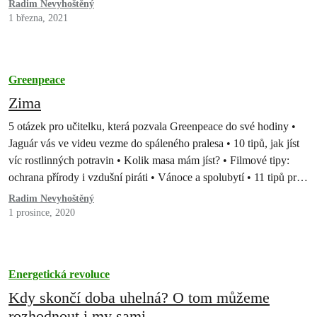
Radim Nevyhoštěný
1 března, 2021
Greenpeace
Zima
5 otázek pro učitelku, která pozvala Greenpeace do své hodiny •
Jaguár vás ve videu vezme do spáleného pralesa • 10 tipů, jak jíst
víc rostlinných potravin • Kolik masa mám jíst? • Filmové tipy:
ochrana přírody i vzdušní piráti • Vánoce a spolubytí • 11 tipů pro
šetrné Vánoce • Česká pobočka Greenpeace se…
Radim Nevyhoštěný
1 prosince, 2020
Energetická revoluce
Kdy skončí doba uhelná? O tom můžeme
rozhodnout i my sami