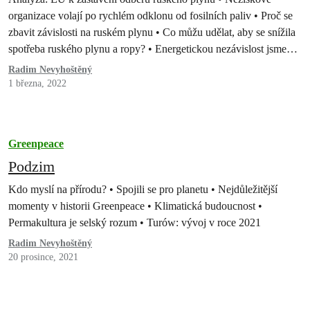
organizace volají po rychlém odklonu od fosilních paliv • Proč se
zbavit závislosti na ruském plynu • Co můžu udělat, aby se snížila
spotřeba ruského plynu a ropy? • Energetickou nezávislost jsme
mohli v Česku řešit už dekády. Začneme konečně nyní? •
Radim Nevyhoštěný
Klimatická krize a lidská…
1 března, 2022
Greenpeace
Podzim
Kdo myslí na přírodu? • Spojili se pro planetu • Nejdůležitější
momenty v historii Greenpeace • Klimatická budoucnost •
Permakultura je selský rozum • Turów: vývoj v roce 2021
Radim Nevyhoštěný
20 prosince, 2021