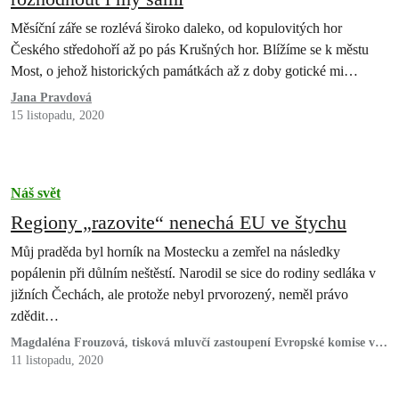
Měsíční záře se rozlévá široko daleko, od kopulovitých hor
Českého středohoří až po pás Krušných hor. Blížíme se k městu
Most, o jehož historických památkách až z doby gotické mi…
Jana Pravdová
15 listopadu, 2020
Náš svět
Regiony „razovite“ nenechá EU ve štychu
Můj praděda byl horník na Mostecku a zemřel na následky
popálenin při důlním neštěstí. Narodil se sice do rodiny sedláka v
jižních Čechách, ale protože nebyl prvorozený, neměl právo
zdědit…
Magdaléna Frouzová, tisková mluvčí zastoupení Evropské komise v
ČR
11 listopadu, 2020