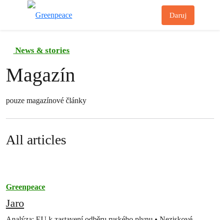
Př
Daruj
Menu
News & stories
Magazín
pouze magazínové články
All articles
Greenpeace
Jaro
Analýza: EU k zastavení odběru ruského plynu • Neziskové