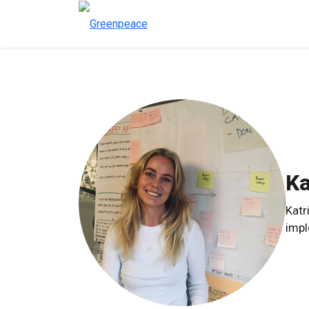
Ka
Katr
impl