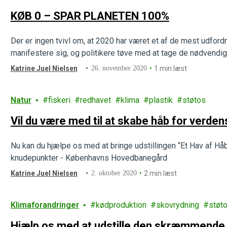
KØB 0 – SPAR PLANETEN 100%
Der er ingen tvivl om, at 2020 har været et af de mest udfor
manifestere sig, og politikere tøve med at tage de nødvendi
Katrine Juel Nielsen
26. november 2020
1 min læst
Natur
fiskeri
redhavet
klima
plastik
støtos
Vil du være med til at skabe håb for verd
Nu kan du hjælpe os med at bringe udstillingen “Et Hav af Hå
knudepunkter - Københavns Hovedbanegård
Katrine Juel Nielsen
2. oktober 2020
2 min læst
Klimaforandringer
kødproduktion
skovrydning
støt
Hjælp os med at udstille den skræmmende