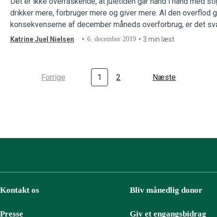
Det er ikke overraskende, at juletiden går hånd i hånd med sti
drikker mere, forbruger mere og giver mere. Al den overflod
konsekvenserne af december måneds overforbrug, er det svært
Katrine Juel Nielsen
6. december 2019
3 min læst
Forrige
1
2
Næste
Kontakt os
Bliv månedlig donor
Presse
Giv et engangsbidrag