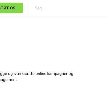
STØT OS
Sø
nlægge og iværksætte online kampagner og
ngagement.