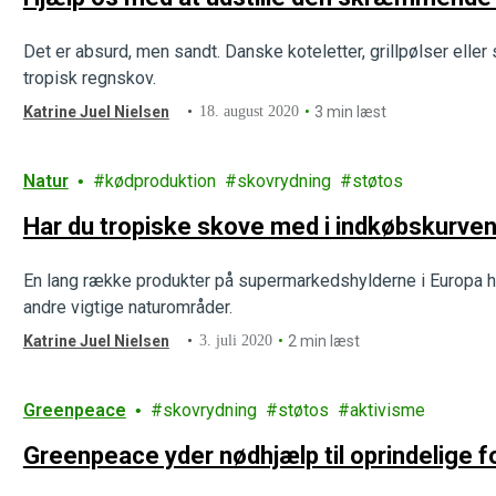
Det er absurd, men sandt. Danske koteletter, grillpølser eller
tropisk regnskov.
Katrine Juel Nielsen
18. august 2020
3 min læst
Natur
kødproduktion
skovrydning
støtos
Har du tropiske skove med i indkøbskurve
En lang række produkter på supermarkedshylderne i Europa h
andre vigtige naturområder.
Katrine Juel Nielsen
3. juli 2020
2 min læst
Greenpeace
skovrydning
støtos
aktivisme
Greenpeace yder nødhjælp til oprindelige 