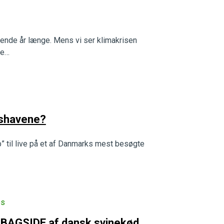
drende år længe. Mens vi ser klimakrisen
ge…
enshavene?
b” til live på et af Danmarks mest besøgte
os
 BAGSIDE af dansk svinekød