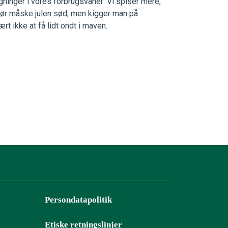
gninger i vores forbrugsvaner: Vi spiser mere,
 gør måske julen sød, men kigger man på
 ikke at få lidt ondt i maven.
Persondatapolitik
Etiske retningslinjer