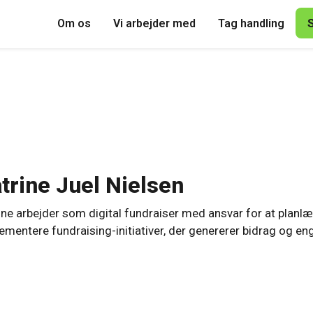
Om os
Vi arbejder med
Tag handling
trine Juel Nielsen
ine arbejder som digital fundraiser med ansvar for at pla
ementere fundraising-initiativer, der genererer bidrag og e