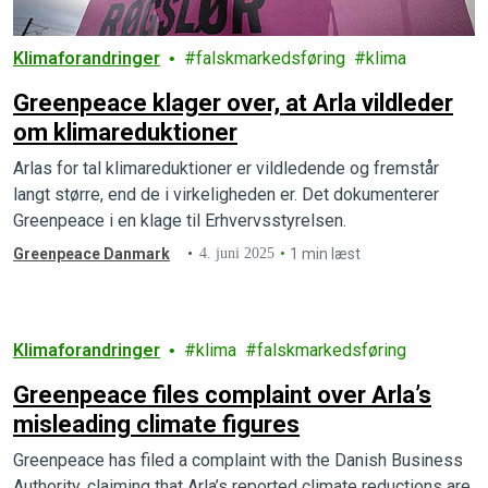
Klimaforandringer
falskmarkedsføring
klima
Greenpeace klager over, at Arla vildleder
om klimareduktioner
Arlas for tal klimareduktioner er vildledende og fremstår
langt større, end de i virkeligheden er. Det dokumenterer
Greenpeace i en klage til Erhvervsstyrelsen.
Greenpeace Danmark
4. juni 2025
1 min læst
Klimaforandringer
klima
falskmarkedsføring
Greenpeace files complaint over Arla’s
misleading climate figures
Greenpeace has filed a complaint with the Danish Business
Authority, claiming that Arla’s reported climate reductions are