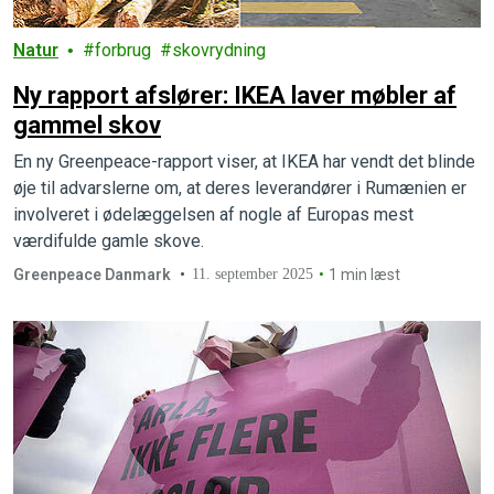
Natur
forbrug
skovrydning
Ny rapport afslører: IKEA laver møbler af
gammel skov
En ny Greenpeace-rapport viser, at IKEA har vendt det blinde
øje til advarslerne om, at deres leverandører i Rumænien er
involveret i ødelæggelsen af nogle af Europas mest
værdifulde gamle skove.
Greenpeace Danmark
11. september 2025
1 min læst