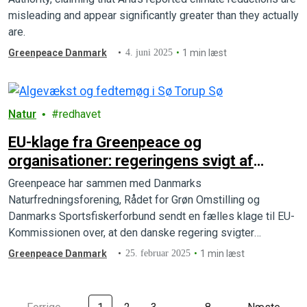
misleading and appear significantly greater than they actually
are.
Greenpeace Danmark
4. juni 2025
1 min læst
Natur
redhavet
EU-klage fra Greenpeace og
organisationer: regeringens svigt af
vandmiljøet er ulovlig
Greenpeace har sammen med Danmarks
Naturfredningsforening, Rådet for Grøn Omstilling og
Danmarks Sportsfiskerforbund sendt en fælles klage til EU-
Kommissionen over, at den danske regering svigter
indsatsen for at leve op til EU's vandrammedirektiv.
Greenpeace Danmark
25. februar 2025
1 min læst