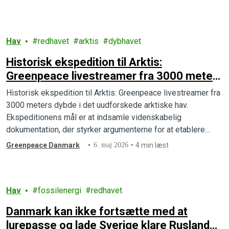
før det går i gang.
Hav
redhavet
arktis
dybhavet
Historisk ekspedition til Arktis:
Greenpeace livestreamer fra 3000 meters
dybde i det uudforskede arktiske hav
Historisk ekspedition til Arktis: Greenpeace livestreamer fra
3000 meters dybde i det uudforskede arktiske hav.
Ekspeditionens mål er at indsamle videnskabelig
dokumentation, der styrker argumenterne for at etablere
beskyttede havområder i Arktis og stopper alle planer om
Greenpeace Danmark
6. maj 2026
4 min læst
dybhavsminedrift.
Hav
fossilenergi
redhavet
Danmark kan ikke fortsætte med at
lurepasse og lade Sverige klare Ruslands