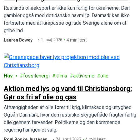
skyggeflåde
Ruslands olieeksport er ikke kun farlig for ukrainerne. Den
gambler også med det danske havmiljø. Danmark kan ikke
fortsætte med at lurepasse og lade Sverige alene om at
gribe ind.
Lauren Bowey
1. maj 2026
4 min læst
Hav
fossilenergi
klima
aktivisme
olie
Aktion med lys og vand til Christiansborg:
Gør os fri af olie og gas
Afhængigheden af olie fører til krig, klimakaos og utryghed.
Også i Danmark, hvor den russiske skyggeflåde fragter farlig
olie gennem farvandet. Politikerne og den kommende
regering har igen et valg.
Poul Bonke Justesen
24. april 2026
4 min læst