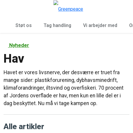
To
Menu
Støt os
Tag handling
Vi arbejder med
O
Nyheder
Hav
Havet er vores livsnerve, der desværre er truet fra
mange sider: plastikforurening, dybhavsminedrift,
klimaforandringer, iltsvind og overfiskeri. 70 procent
af Jordens overflade er hav, men kun en lille del er i
dag beskyttet. Nu må vi tage kampen op.
Alle artikler