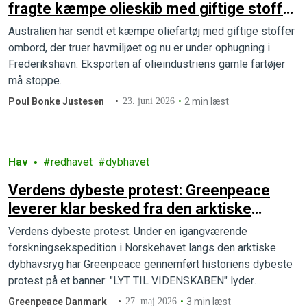
fragte kæmpe olieskib med giftige stoffer
til Frederikshavn
Australien har sendt et kæmpe oliefartøj med giftige stoffer
ombord, der truer havmiljøet og nu er under ophugning i
Frederikshavn. Eksporten af olieindustriens gamle fartøjer
må stoppe.
Poul Bonke Justesen
23. juni 2026
2 min læst
Hav
redhavet
dybhavet
Verdens dybeste protest: Greenpeace
leverer klar besked fra den arktiske
dybhavsbund
Verdens dybeste protest. Under en igangværende
forskningsekspedition i Norskehavet langs den arktiske
dybhavsryg har Greenpeace gennemført historiens dybeste
protest på et banner: "LYT TIL VIDENSKABEN" lyder
beskeden. Greenpeace ønsker at stoppe dybhavsminedrift
Greenpeace Danmark
27. maj 2026
3 min læst