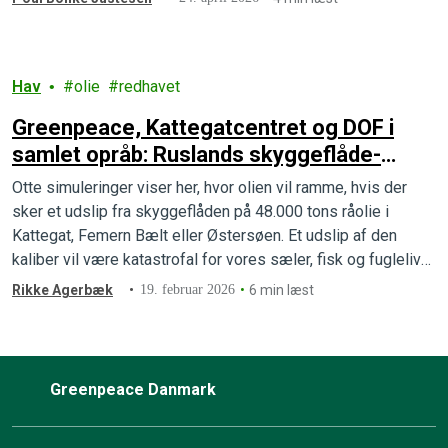
Hav
olie
redhavet
Greenpeace, Kattegatcentret og DOF i
samlet opråb: Ruslands skyggeflåde-
fartøjer er tikkende miljøbomber for
Otte simuleringer viser her, hvor olien vil ramme, hvis der
danske kyster og havmiljø
sker et udslip fra skyggeflåden på 48.000 tons råolie i
Kattegat, Femern Bælt eller Østersøen. Et udslip af den
kaliber vil være katastrofal for vores sæler, fisk og fugleliv
lyder det fra Greenpeace, Kattegatcentret og DOF.
Rikke Agerbæk
19. februar 2026
6 min læst
Greenpeace Danmark