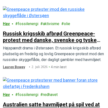
Hav
fossilenergi
aktivisme
olie
Russisk krigsskib afbrød Greenpeace-
protest med danske, svenske og tyske
politikere i gummibådene
Højspændt drama i Østersøen. Et russisk krigsskib afbrød
pludselig en fredelig og lovlig Greenpeace-protest mod den
russiske skyggeflåde, der dagligt gambler med havmiljøet.
Lauren Bowey
2. juli 2026
4 min læst
Hav
fossilenergi
redhavet
Australien satte havmiljøet på spil ved at