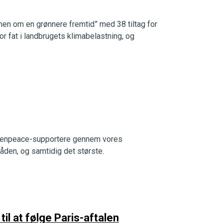
en om en grønnere fremtid” med 38 tiltag for
r fat i landbrugets klimabelastning, og
 Greenpeace-supportere gennem vores
åden, og samtidig det største.
il at følge Paris-aftalen