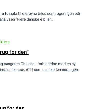
a fossile til eldrevne biler, som regeringen bør
rt analysen “Flere danske elbiler…
klima
brug for den”
 og sangeren Oh Land i forbindelse med en ny
pensionskasse, ATP, som danske lønmodtagere
rug for den