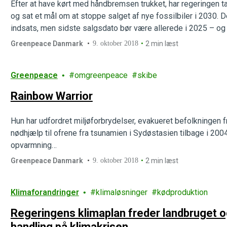
Efter at have kørt med håndbremsen trukket, har regeringen tage
og sat et mål om at stoppe salget af nye fossilbiler i 2030. De
indsats, men sidste salgsdato bør være allerede i 2025 – og
Greenpeace Danmark
9. oktober 2018
2 min læst
Greenpeace
omgreenpeace
skibe
Rainbow Warrior
Hun har udfordret miljøforbrydelser, evakueret befolkningen fr
nødhjælp til ofrene fra tsunamien i Sydøstasien tilbage i 2004
opvarmning…
Greenpeace Danmark
9. oktober 2018
2 min læst
Klimaforandringer
klimaløsninger
kødproduktion
Regeringens klimaplan freder landbruget og
handling på klimakrisen