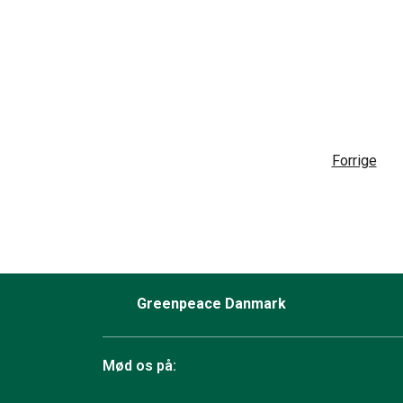
Forrige
Greenpeace Danmark
Mød os på: