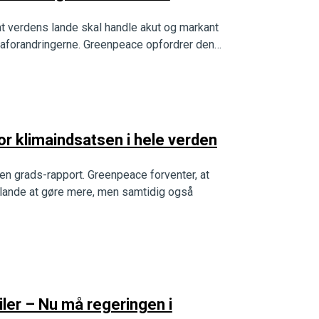
at verdens lande skal handle akut og markant
maforandringerne. Greenpeace opfordrer den…
r klimaindsatsen i hele verden
en grads-rapport. Greenpeace forventer, at
s lande at gøre mere, men samtidig også
iler – Nu må regeringen i