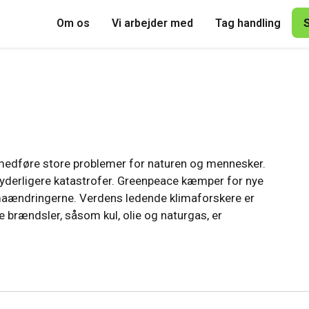
Om os
Vi arbejder med
Tag handling
 medføre store problemer for naturen og mennesker.
dre yderligere katastrofer. Greenpeace kæmper for nye
limaændringerne. Verdens ledende klimaforskere er
 brændsler, såsom kul, olie og naturgas, er