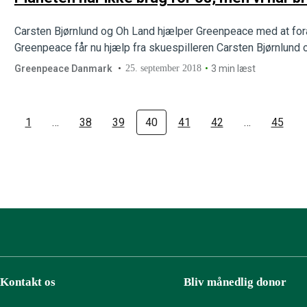
Carsten Bjørnlund og Oh Land hjælper Greenpeace med at fo
Greenpeace får nu hjælp fra skuespilleren Carsten Bjørnlund
Greenpeace Danmark
25. september 2018
3 min læst
1
…
38
39
40
41
42
…
45
Kontakt os
Bliv månedlig donor