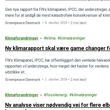
Den nye rapport fra FN’s klimapanel, IPCC, der understreger, 
mere for at undgå de mest katastrofale konsekvenser af kli
Greenpeace Danmark
8. oktober 2018
2 min læst
Klimaforandringer
klima
klimaløsninger
Ny klimarapport skal være game changer fo
FN’s Klimapanel, IPCC, har offentliggjort den ventede halvand
rapporten vil understrege, hvor meget det haster for verden
udstikke et…
Greenpeace Danmark
1. oktober 2018
2 min læst
Klimaforandringer
fossilenergi
klimaløsninger
Ny analyse viser nødvendig vej for flere elb