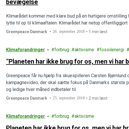
bevægelse
Klimarådet kommer med klare bud på en hurtigere omstilling fr
lytte til op til klimaaftalen. Klimarådet har netop offentliggjo
Greenpeace Danmark
26. september 2018
1 min læst
Klimaforandringer
forbrug
aktivisme
fossilenergi
”Planeten har ikke brug for os, men vi har 
Greenpeace får nu hjælp fra skuespilleren Carsten Bjørnlund
kampagnevideo, der skal sætte fokus på Danmarks største 
og ledige hver måned indbetaler til.
Greenpeace Danmark
25. september 2018
2 min læst
Klimaforandringer
forbrug
aktivisme
Planeten har ikke brug for os, men vi har b