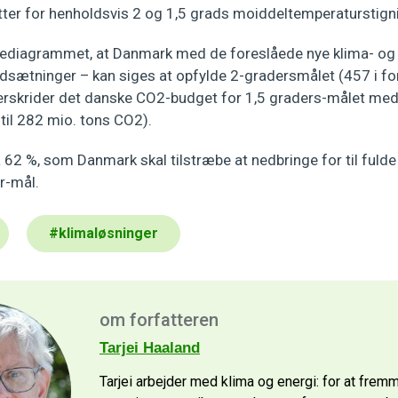
er for henholdsvis 2 og 1,5 grads moiddeltemperaturstign
lediagrammet, at Danmark med de foreslåede nye klima- og
dsætninger – kan siges at opfylde 2-gradersmålet (457 i for
rskrider det danske CO2-budget for 1,5 graders-målet med
til 282 mio. tons CO2).
 62 %, som Danmark skal tilstræbe at nedbringe for til fulde a
r-mål.
#
klimaløsninger
om forfatteren
Tarjei Haaland
Tarjei arbejder med klima og energi: for at fre