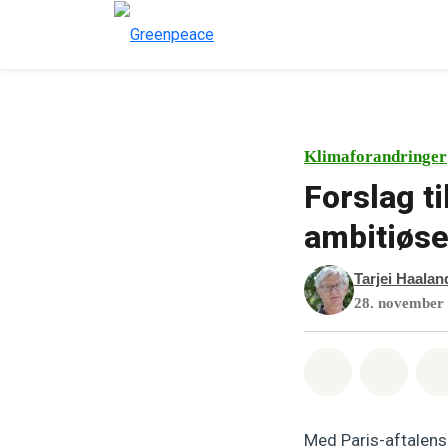
Klimaforandringer
Forslag t
ambitiøse
Tarjei Haalan
28. november
Del på What
Del p
Med Paris-aftalens