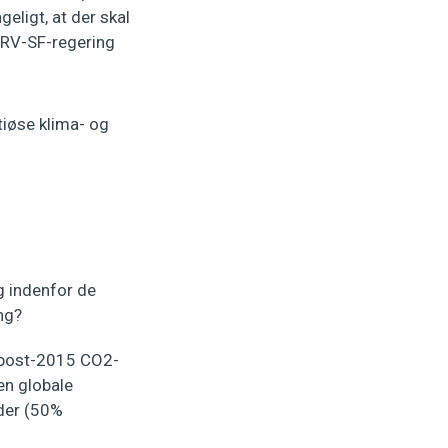
eligt, at der skal
-RV-SF-regering
iøse klima- og
g indenfor de
ng?
 post-2015 CO2-
en globale
der (50%