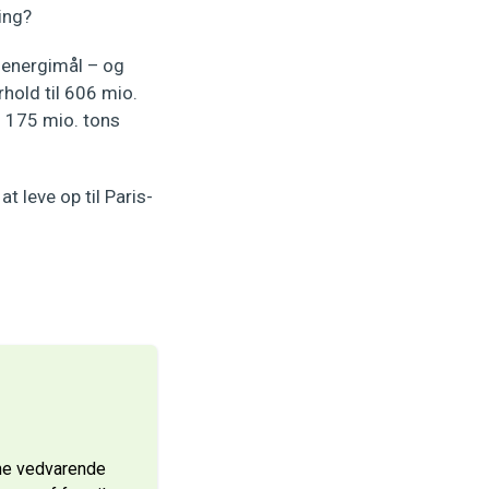
ing?
 energimål – og
hold til 606 mio.
 175 mio. tons
t leve op til Paris-
mme vedvarende