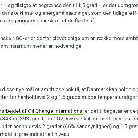
 – og tilsigte at begrænse den til 1,5 grad – er det uomgæng
danske klima- og energimålsætninger, som den tidligere R
e-regeringerne har skrottet de fleste af.
anske NGO-er er derfor blevet enige om en række mere ambit
 som minimum mener er nødvendige.
disse nye mål er ambitiøse nok til, at Danmark kan holde si
er for henholdsvis 2 og 1,5 grads middeltemperaturstigni
darbejdet af Oil Change International
er det tilbageværende
843 og 393 mia. tons CO2, hvis vi skal holde stigningen i d
nder henholdsvis 2 grader (66% sandsynlighed) og 1,5 gra
hold til præ-industrielt niveau.