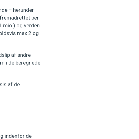
ande – herunder
 fremadrettet per
1 mio.) og verden
oldsvis max 2 og
slip af andre
em i de beregnede
sis af de
ig indenfor de