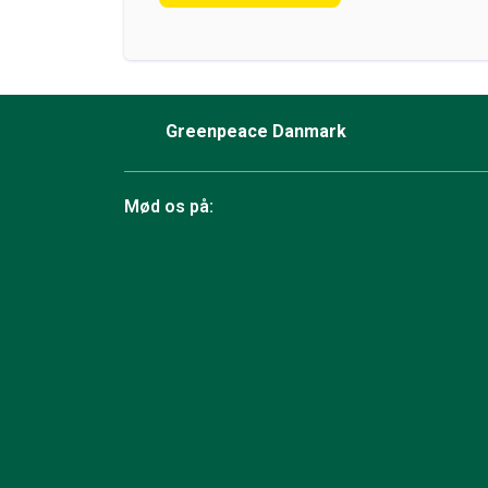
Greenpeace Danmark
Mød os på:
Facebook
Bluesky
TikTok
Instagram
YouTube
LinkedIn
RSS