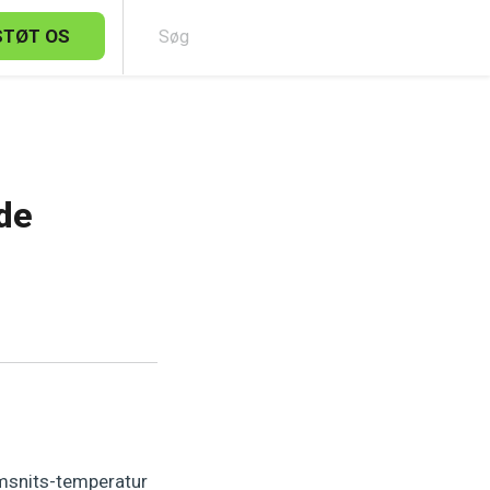
STØT OS
Sø
 de
emsnits-temperatur