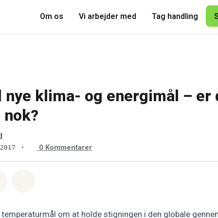
Om os
Vi arbejder med
Tag handling
il nye klima- og energimål – er
 nok?
d
•
0
Kommentarer
 2017
sapp
å Facebook
Del med Email
Del på Bluesky
 temperaturmål om at holde stigningen i den globale genn