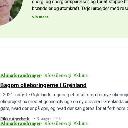
energi og energibesparelser, og for at stoppe b
brændsler og atomkraft. Tarjei arbejder med res
Vis mere
Klimaforandringer
fossilenergi
klima
Bagom olieboringerne i Grønland
I 2021 indførte Grønlands regering et totalt stop for nye olieproj
olieprojekt nu med at gennemtvinge en ny olieæra i Grønlands un
gøre, hvad der er på spil, og hvad der kan gøres for at forhindre d
Rikke Agerbæk
3. august 2026
Klimaforandringer
fossilenergi
klima