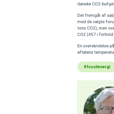
danske CO2-bufgett
Det fremgår af søj
med de valgte foru
tons CO2), men ove
CO2 (457 i forhold 
En overskridelse på
aftalens temperatu
#
fossilenergi