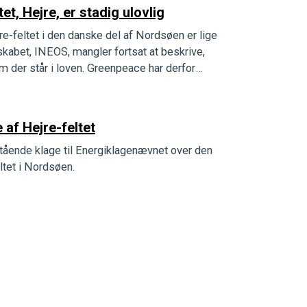
t, Hejre, er stadig ulovlig
jre-feltet i den danske del af Nordsøen er lige
lskabet, INEOS, mangler fortsat at beskrive,
m der står i loven. Greenpeace har derfor
af Hejre-feltet
ående klage til Energiklagenævnet over den
eltet i Nordsøen.