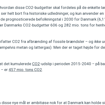
 hvordan disse CO2-budgetter skal fordeles på de enkelte l
er helt bort fra historiske udledninger, og kun anvender en
 de prognosticerede befolkningstal i 2030 for Danmark (6,1
iver Danmarks CO2-budgetter 606 og 282 mio. tons for henh
fatter CO2 fra afbrænding af fossile brændsler – og ikke ud
empelvis metan og lattergas). Men der er taget højde for d
, at det kumulerede
CO2
-udslip i perioden 2015-2040 – på ba
 – er
457 mio. tons CO2
.
 disse nye mål er ambitiøse nok for at Danmark kan holde s