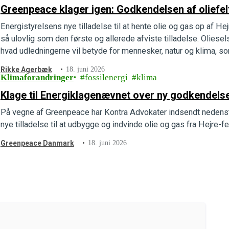
Greenpeace klager igen: Godkendelsen af oliefelte
Energistyrelsens nye tilladelse til at hente olie og gas op af He
så ulovlig som den første og allerede afviste tilladelse. Oliese
hvad udledningerne vil betyde for mennesker, natur og klima, so
indsendt en ny…
Rikke Agerbæk
18. juni 2026
Klimaforandringer
fossilenergi
klima
Klage til Energiklagenævnet over ny godkendelse 
På vegne af Greenpeace har Kontra Advokater indsendt nedenst
nye tilladelse til at udbygge og indvinde olie og gas fra Hejre-f
Greenpeace Danmark
18. juni 2026