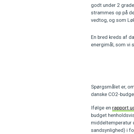
godt under 2 grader
strammes op på de 
vedtog, og som Løkk
En bred kreds af d
energimål, som vi
Spørgsmålet er, om 
danske CO2-budgett
Ifølge en
rapport u
budget henholdsvis 
middeltemperatur u
sandsynlighed) i for