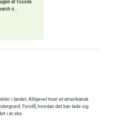
rugen af fossile
earch o
…
ekter i landet. Alligevel truer et amerikansk
dergrund. Forstå, hvordan det kan lade sig
et i at ske.