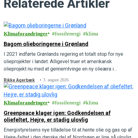
Relaterede Artikler
Klimaforandringer
fossilenergi
klima
Bagom olieboringerne i Grønland
I 2021 indførte Grønlands regering et totalt stop for nye
olieprojekter i landet. Alligevel truer et amerikansk
olieprojekt nu med at gennemtvinge en ny olieæra i
Grønlands undergrund. Forstå, hvordan det kan lade sig gøre,
Rikke Agerbæk
3. august 2026
hvad der er på spil, og hvad der kan gøres for at forhindre
det i at ske.
Klimaforandringer
fossilenergi
klima
Greenpeace klager igen: Godkendelsen af
oliefeltet, Hejre, er stadig ulovlig
Energistyrelsens nye tilladelse til at hente olie og gas op af
Hejre-feltet i den danske del af Nordsøen er lige så ulovlig