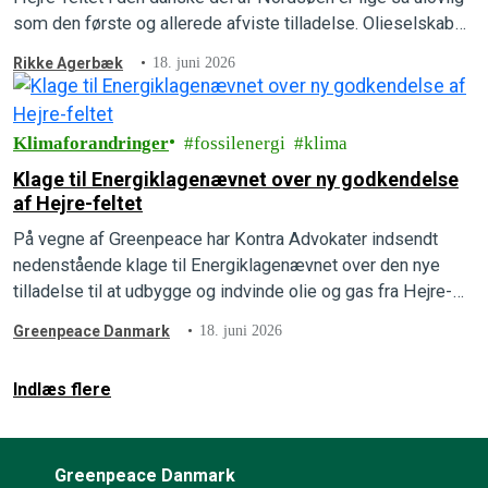
som den første og allerede afviste tilladelse. Olieselskabet,
INEOS, mangler fortsat at beskrive, hvad udledningerne vil
Rikke Agerbæk
18. juni 2026
betyde for mennesker, natur og klima, som der står i loven.
Greenpeace har derfor indsendt en ny…
Klimaforandringer
fossilenergi
klima
Klage til Energiklagenævnet over ny godkendelse
af Hejre-feltet
På vegne af Greenpeace har Kontra Advokater indsendt
nedenstående klage til Energiklagenævnet over den nye
tilladelse til at udbygge og indvinde olie og gas fra Hejre-
feltet i Nordsøen.
Greenpeace Danmark
18. juni 2026
Indlæs flere
Greenpeace Danmark