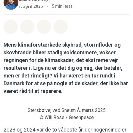
•
5 min læst
7. april 2025
Del på Whatsapp
Del på Facebook
Del med Email
Del på Bluesky
Mens klimaforstærkede skybrud, stormfloder og
skovbrande bliver stadig voldsommere, vokser
regningen for de klimaskader, det ekstreme vejr
resulterer i. Lige nu er det dig og mig, der betaler,
men er det rimeligt? Vi har været en tur rundt i
Danmark for at se på nogle af de skader, der ikke har
været råd til at reparere.
Størsbølvej ved Sneum Å, marts 2025
© Will Rose / Greenpeace
2023 og 2024 var de to vådeste år, der nogensinde er