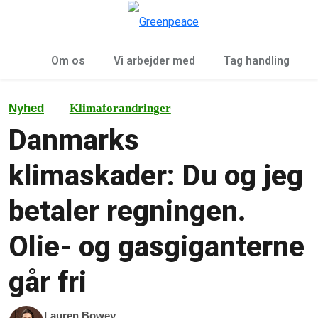
To
Menu
Om os
Vi arbejder med
Tag handling
Nyhed
Klimaforandringer
Danmarks
klimaskader: Du og jeg
betaler regningen.
Olie- og gasgiganterne
går fri
Lauren Bowey