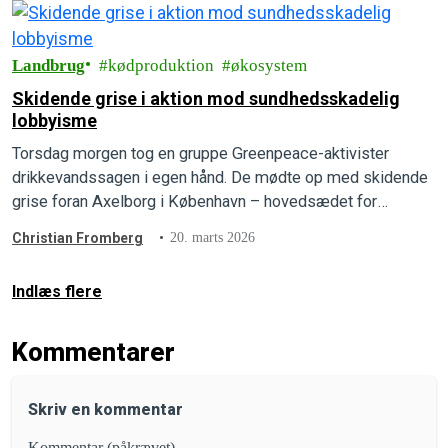
Landbrug
kødproduktion
økosystem
Skidende grise i aktion mod sundhedsskadelig
lobbyisme
Torsdag morgen tog en gruppe Greenpeace-aktivister
drikkevandssagen i egen hånd. De mødte op med skidende
grise foran Axelborg i København – hovedsædet for
Landbrug & Fødevarer – og erstattede lobbygigantens egne
Christian Fromberg
20. marts 2026
reklamer med store, røde advarselssymboler.
Indlæs flere
Kommentarer
Skriv en kommentar
Kommentar (påkrævet)