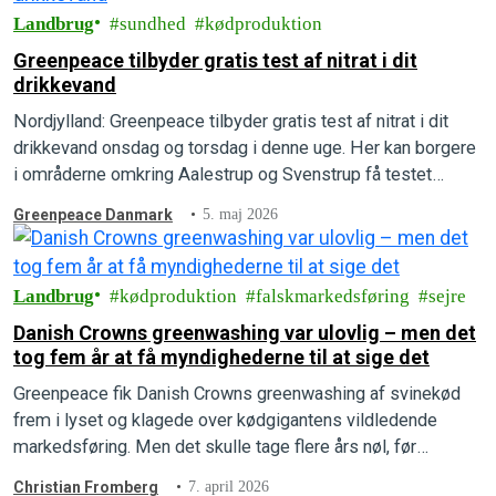
Landbrug
sundhed
kødproduktion
Greenpeace tilbyder gratis test af nitrat i dit
drikkevand
Nordjylland: Greenpeace tilbyder gratis test af nitrat i dit
drikkevand onsdag og torsdag i denne uge. Her kan borgere
i områderne omkring Aalestrup og Svenstrup få testet
nitratniveauet i deres drikkevand.
Greenpeace Danmark
5. maj 2026
Landbrug
kødproduktion
falskmarkedsføring
sejre
Danish Crowns greenwashing var ulovlig – men det
tog fem år at få myndighederne til at sige det
Greenpeace fik Danish Crowns greenwashing af svinekød
frem i lyset og klagede over kødgigantens vildledende
markedsføring. Men det skulle tage flere års nøl, før
afgørelsen faldt, og Greenpeace vandt klagesagen.
Christian Fromberg
7. april 2026