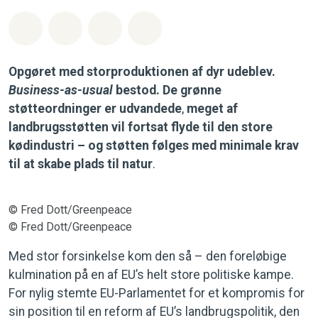
Del på Whatsapp
Del på Facebook
Del med Email
Del på Bluesky
Opgøret med storproduktionen af dyr udeblev.
Business-as-usual
bestod. De grønne
støtteordninger er udvandede
,
meget af
landbrugsstøtten vil fortsat flyde til den store
kødindustri – og støtten følges med minimale krav
til at skabe plads til natur
.
© Fred Dott/Greenpeace
© Fred Dott/Greenpeace
Med stor forsinkelse kom den så – den foreløbige
kulmination på en af EU’s helt store politiske kampe.
For nylig stemte EU-Parlamentet for et kompromis for
sin position til en reform af EU’s landbrugspolitik, den