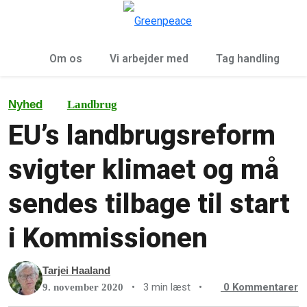
To
Menu
Om os
Vi arbejder med
Tag handling
Nyhed
Landbrug
EU’s landbrugsreform
svigter klimaet og må
sendes tilbage til start
i Kommissionen
Tarjei Haaland
•
3 min læst
•
0
Kommentarer
9. november 2020