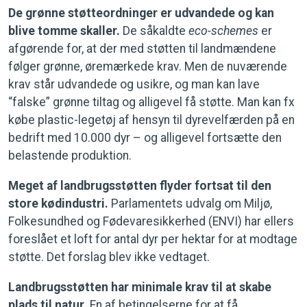
De grønne støtteordninger er udvandede og kan
blive tomme skaller.
De såkaldte
eco-schemes
er
afgørende for, at der med støtten til landmændene
følger grønne, øremærkede krav. Men de nuværende
krav står udvandede og usikre, og man kan lave
“falske” grønne tiltag og alligevel få støtte. Man kan fx
købe plastic-legetøj af hensyn til dyrevelfærden på en
bedrift med 10.000 dyr – og alligevel fortsætte den
belastende produktion.
Meget af landbrugsstøtten flyder fortsat til den
store kødindustri.
Parlamentets udvalg om Miljø,
Folkesundhed og Fødevaresikkerhed (ENVI) har ellers
foreslået et loft for antal dyr per hektar for at modtage
støtte. Det forslag blev ikke vedtaget.
Landbrugsstøtten har minimale krav til at skabe
plads til natur.
En af betingelserne for at få