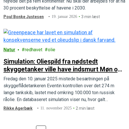
fejrede det på fem kontinenter. Nu skal der arbejdes for at nå
30 procent beskyttelse af havene i 2030.
Poul Bonke Justesen
19. januar 2026
3 min læst
Natur
redhavet
olie
Simulation: Oliespild fra nødstedt
skyggetanker ville have indsmurt Møn og
Bornholms kyster i råolie
Fredag den 10. januar 2025 mistede besætningen på
skyggeflådetankeren Eventin kontrollen over det 274 m
lange tankskib, lastet med omkring 100.000 ton russisk
råolie. En databaseret simulation viser nu, hvor galt
situationen kunne være endt.
Rikke Agerbæk
11. november 2025
2 min læst