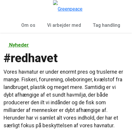
To
Menu
Om os
Vi arbejder med
Tag handling
Nyheder
#
redhavet
Vores havnatur er under enormt pres og truslerne er
mange. Fiskeri, forurening, olieboringer, kvælstof fra
landbruget, plastik og meget mere. Samtidig er vi
dybt afhængige af et sundt havmiljø, der både
producerer den ilt vi indånder og de fisk som
milliarder af mennesker er dybt afhængige af.
Herunder har vi samlet alt vores indhold, der har et
særligt fokus på beskyttelsen af vores havnatur.