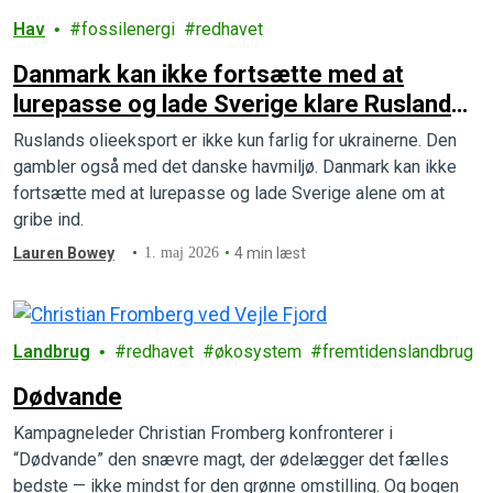
Hav
fossilenergi
redhavet
Danmark kan ikke fortsætte med at
lurepasse og lade Sverige klare Ruslands
skyggeflåde
Ruslands olieeksport er ikke kun farlig for ukrainerne. Den
gambler også med det danske havmiljø. Danmark kan ikke
fortsætte med at lurepasse og lade Sverige alene om at
gribe ind.
Lauren Bowey
1. maj 2026
4 min læst
Landbrug
redhavet
økosystem
fremtidenslandbrug
Dødvande
Kampagneleder Christian Fromberg konfronterer i
“Dødvande” den snævre magt, der ødelægger det fælles
bedste — ikke mindst for den grønne omstilling. Og bogen