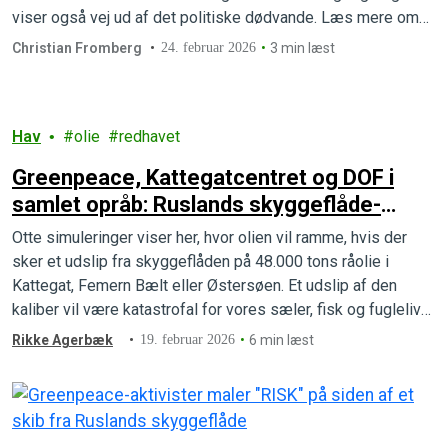
viser også vej ud af det politiske dødvande. Læs mere om
den højaktuelle bog.
Christian Fromberg
24. februar 2026
3 min læst
Hav
olie
redhavet
Greenpeace, Kattegatcentret og DOF i
samlet opråb: Ruslands skyggeflåde-
fartøjer er tikkende miljøbomber for
Otte simuleringer viser her, hvor olien vil ramme, hvis der
danske kyster og havmiljø
sker et udslip fra skyggeflåden på 48.000 tons råolie i
Kattegat, Femern Bælt eller Østersøen. Et udslip af den
kaliber vil være katastrofal for vores sæler, fisk og fugleliv
lyder det fra Greenpeace, Kattegatcentret og DOF.
Rikke Agerbæk
19. februar 2026
6 min læst