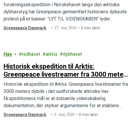
forskningsekspedition i Norskehavet langs den arktiske
dybhavsryg har Greenpeace gennemført historiens dybeste
protest på et banner: "LYT TIL VIDENSKABEN" lyder
beskeden. Greenpeace ønsker at stoppe dybhavsminedrift
Greenpeace Danmark
27. maj 2026
3 min læst
før det går i gang.
Hav
redhavet
arktis
dybhavet
Historisk ekspedition til Arktis:
Greenpeace livestreamer fra 3000 meters
dybde i det uudforskede arktiske hav
Historisk ekspedition til Arktis: Greenpeace livestreamer fra
3000 meters dybde i det uudforskede arktiske hav.
Ekspeditionens mål er at indsamle videnskabelig
dokumentation, der styrker argumenterne for at etablere
beskyttede havområder i Arktis og stopper alle planer om
Greenpeace Danmark
6. maj 2026
4 min læst
dybhavsminedrift.