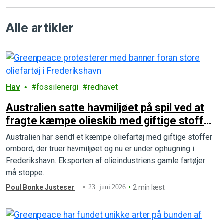
Alle artikler
Hav
fossilenergi
redhavet
Australien satte havmiljøet på spil ved at
fragte kæmpe olieskib med giftige stoffer
til Frederikshavn
Australien har sendt et kæmpe oliefartøj med giftige stoffer
ombord, der truer havmiljøet og nu er under ophugning i
Frederikshavn. Eksporten af olieindustriens gamle fartøjer
må stoppe.
Poul Bonke Justesen
23. juni 2026
2 min læst