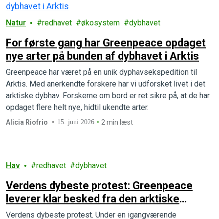
Natur
redhavet
økosystem
dybhavet
For første gang har Greenpeace opdaget
nye arter på bunden af dybhavet i Arktis
Greenpeace har været på en unik dyphavsekspedition til
Arktis. Med anerkendte forskere har vi udforsket livet i det
arktiske dybhav. Forskerne om bord er ret sikre på, at de har
opdaget flere helt nye, hidtil ukendte arter.
Alicia Riofrio
15. juni 2026
2 min læst
Hav
redhavet
dybhavet
Verdens dybeste protest: Greenpeace
leverer klar besked fra den arktiske
dybhavsbund
Verdens dybeste protest. Under en igangværende