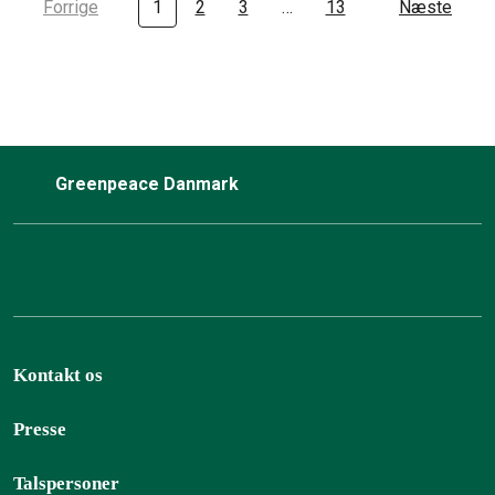
Forrige
1
2
3
…
13
Næste
Greenpeace Danmark
Kontakt os
Presse
Talspersoner