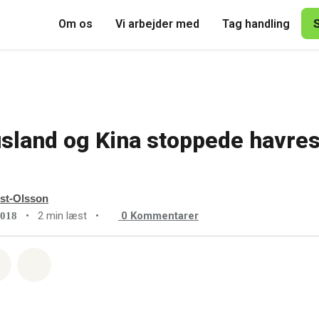
Om os
Vi arbejder med
Tag handling
sland og Kina stoppede havres
st-Olsson
•
2 min læst
•
0
Kommentarer
2018
sapp
å Facebook
Del med Email
Del på Bluesky