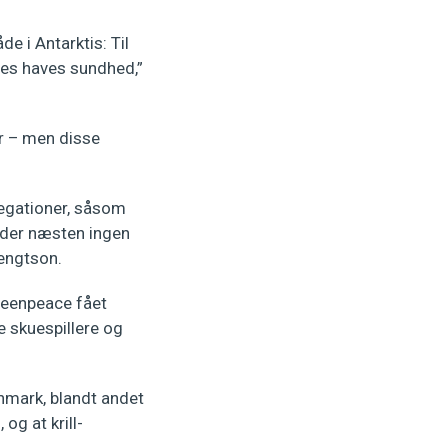
e i Antarktis: Til
res haves sundhed,”
er – men disse
legationer, såsom
å der næsten ingen
Bengtson.
Greenpeace fået
e skuespillere og
nmark, blandt andet
og at krill-