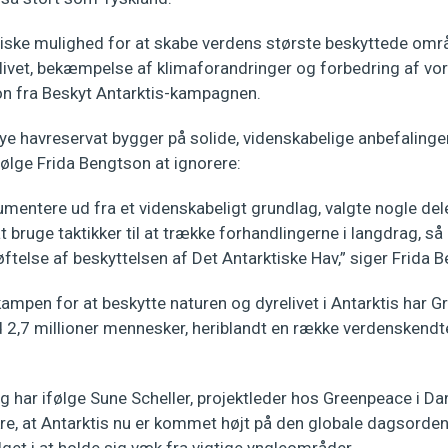
riske mulighed for at skabe verdens største beskyttede områd
elivet, bekæmpelse af klimaforandringer og forbedring af vo
on fra Beskyt Antarktis-kampagnen.
ye havreservat bygger på solide, videnskabelige anbefaling
ifølge Frida Bengtson at ignorere:
gumentere ud fra et videnskabeligt grundlag, valgte nogle de
t bruge taktikker til at trække forhandlingerne i langdrag, s
drøftelse af beskyttelsen af Det Antarktiske Hav,” siger Frida 
ampen for at beskytte naturen og dyrelivet i Antarktis har 
d 2,7 millioner mennesker, heriblandt en række verdenskendt
g har ifølge Sune Scheller, projektleder hos Greenpeace i Da
kre, at Antarktis nu er kommet højt på den globale dagsorden, 
ilget i at holde sig væk fra vigtige yngleområder.