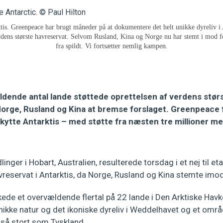
tis. Greenpeace har brugt måneder på at dokumentere det helt unikke dyreliv i A
rdens største havreservat. Selvom Rusland, Kina og Norge nu har stemt i mod for
fra spildt. Vi fortsætter nemlig kampen.
dende antal lande støttede oprettelsen af verdens størs
 Norge, Rusland og Kina at bremse forslaget. Greenpeace
kytte Antarktis – med støtte fra næsten tre millioner 
inger i Hobart, Australien, resulterede torsdag i et nej til et
vreservat i Antarktis, da Norge, Rusland og Kina stemte imod
ede et overvældende flertal på 22 lande i Den Arktiske Ha
nikke natur og det ikoniske dyreliv i Weddelhavet og et områd
 så stort som Tyskland.