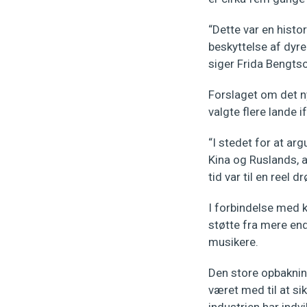
“Dette var en histo
beskyttelse af dyr
siger Frida Bengts
Forslaget om det n
valgte flere lande 
“I stedet for at ar
Kina og Ruslands, a
tid var til en reel 
I forbindelse med k
støtte fra mere en
musikere.
Den store opbaknin
været med til at si
industrien har indv