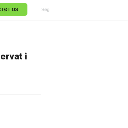
STØT OS
Sø
ervat i