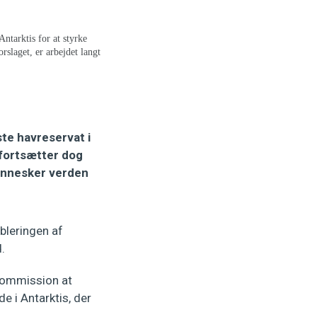
ntarktis for at styrke
slaget, er arbejdet langt
te havreservat i
 fortsætter dog
mennesker verden
ableringen af
.
vkommission at
e i Antarktis, der