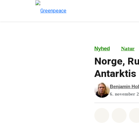
Nyhed
Natur
Norge, Ru
Antarktis
Benjamin Hol
6. november 
Del på What
Del p