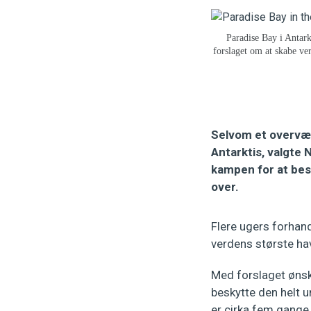
Paradise Bay i Antark
forslaget om at skabe ve
Selvom et overvæl
Antarktis, valgte
kampen for at bes
over.
Flere ugers forhandl
verdens største ha
Med forslaget ønsk
beskytte den helt u
er cirka fem gange