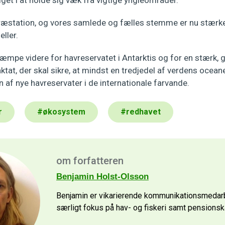
 præstation, og vores samlede og fælles stemme er nu stær
eller.
æmpe videre for havreservatet i Antarktis og for en stærk, g
tat, der skal sikre, at mindst en tredjedel af verdens ocean
af nye havreservater i de internationale farvande.
r
#
økosystem
#
redhavet
om forfatteren
Benjamin Holst-Olsson
Benjamin er vikarierende kommunikationsmedar
særligt fokus på hav- og fiskeri samt pensionsk