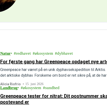
Natur
redhavet
økosystem
dybhavet
For første gang har Greenpeace opdaget nye arte
Greenpeace har været på en unik dyphavsekspedition til Arktis. 
det arktiske dybhav. Forskerne om bord er ret sikre på, at de har 
Alicia Riofrio
15. juni 2026
Landbrug
økosystem
sundhed
Greenpeace tester for nitrat: Dit postnummer skal
postevand er