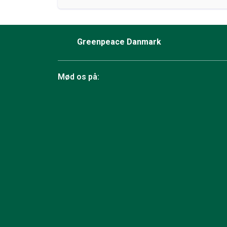
Greenpeace Danmark
Mød os på:
Facebook
Bluesky
TikTok
Instagram
YouTube
LinkedIn
RSS