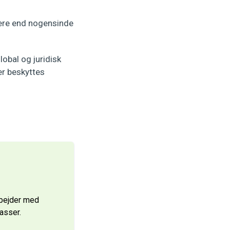
kere end nogensinde
lobal og juridisk
er beskyttes
bejder med
asser.