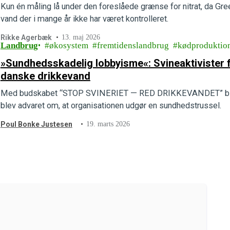
Kun én måling lå under den foreslåede grænse for nitrat, da Gr
vand der i mange år ikke har været kontrolleret.
Rikke Agerbæk
13. maj 2026
Landbrug
økosystem
fremtidenslandbrug
kødproduktio
»Sundhedsskadelig lobbyisme«: Svineaktivister f
danske drikkevand
Med budskabet “STOP SVINERIET — RED DRIKKEVANDET” blev 
blev advaret om, at organisationen udgør en sundhedstrussel.
Poul Bonke Justesen
19. marts 2026