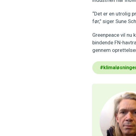
“Det er en utrolig
før,” siger Sune Sch
Greenpeace vil nu k
bindende FN-havtrak
gennem oprettelsen 
#
klimaløsninge