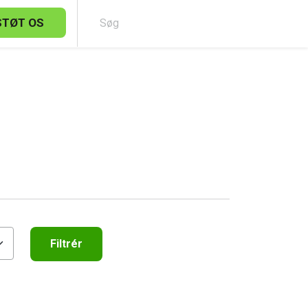
STØT OS
Sø
Filtrér