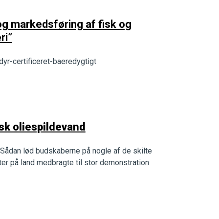
og markedsføring af fisk og
ri”
r-certificeret-baeredygtigt
sk oliespildevand
”. Sådan lød budskaberne på nogle af de skilte
r på land medbragte til stor demonstration