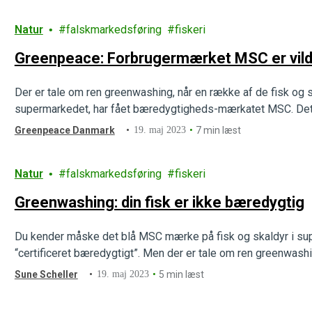
Natur
falskmarkedsføring
fiskeri
Greenpeace: Forbrugermærket MSC er vild
Der er tale om ren greenwashing, når en række af de fisk og s
supermarkedet, har fået bæredygtigheds-mærkatet MSC. Det e
Greenpeace Danmark
19. maj 2023
7 min læst
Natur
falskmarkedsføring
fiskeri
Greenwashing: din fisk er ikke bæredygtig
Du kender måske det blå MSC mærke på fisk og skaldyr i supe
“certificeret bæredygtigt”. Men der er tale om ren greenwashi
Sune Scheller
19. maj 2023
5 min læst