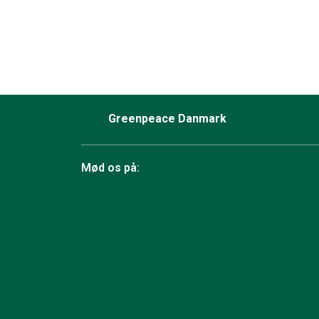
Greenpeace Danmark
Mød os på:
Facebook
Bluesky
TikTok
Instagram
YouTube
LinkedIn
RSS