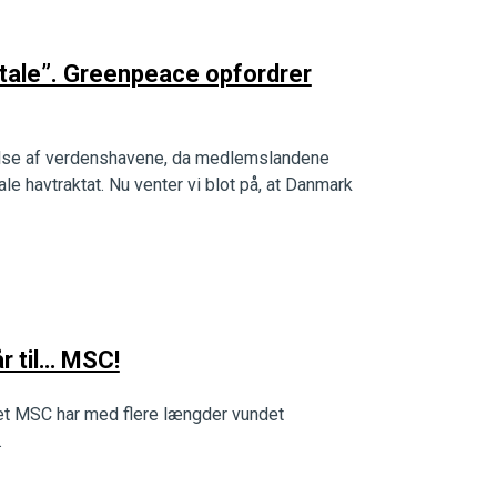
ftale”. Greenpeace opfordrer
telse af verdenshavene, da medlemslandene
e havtraktat. Nu venter vi blot på, at Danmark
r til… MSC!
ket MSC har med flere længder vundet
.