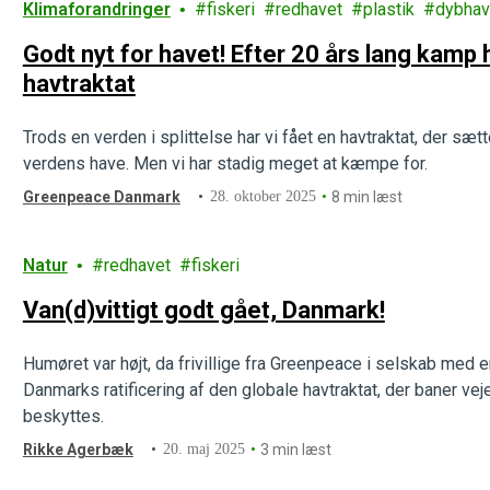
Klimaforandringer
fiskeri
redhavet
plastik
dybhav
Godt nyt for havet! Efter 20 års lang kamp 
havtraktat
Trods en verden i splittelse har vi fået en havtraktat, der sæ
verdens have. Men vi har stadig meget at kæmpe for.
Greenpeace Danmark
28. oktober 2025
8 min læst
Natur
redhavet
fiskeri
Van(d)vittigt godt gået, Danmark!
Humøret var højt, da frivillige fra Greenpeace i selskab med
Danmarks ratificering af den globale havtraktat, der baner ve
beskyttes.
Rikke Agerbæk
20. maj 2025
3 min læst