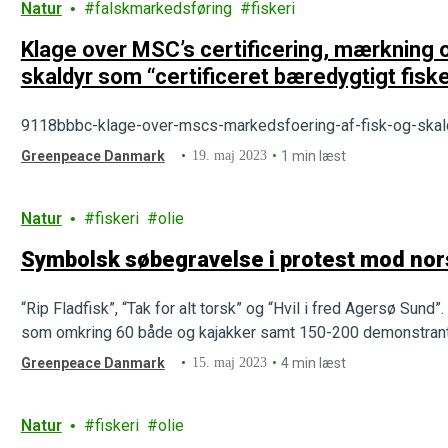
Natur
falskmarkedsføring
fiskeri
Klage over MSC’s certificering, mærkning 
skaldyr som “certificeret bæredygtigt fiske
9118bbbc-klage-over-mscs-markedsfoering-af-fisk-og-skaldy
Greenpeace Danmark
19. maj 2023
1 min læst
Natur
fiskeri
olie
Symbolsk søbegravelse i protest mod nor
“Rip Fladfisk”, “Tak for alt torsk” og “Hvil i fred Agersø Sund
som omkring 60 både og kajakker samt 150-200 demonstrante
Greenpeace Danmark
15. maj 2023
4 min læst
Natur
fiskeri
olie