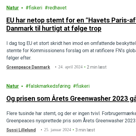
Natur
fiskeri
redhavet
EU har netop stemt for en “Havets Paris-a
Danmark til hurtigt at følge trop
I dag tog EU et stort skridt hen imod en omfattende beskyt
stemte for Kommissionens forslag om at ratificere FN’s global
følger efter.
Greenpeace Danmark
24. april 2024
2 min læst
Natur
falskmarkedsføring
fiskeri
Og prisen som Årets Greenwasher 2023 gå
Flere tusinde har stemt, og der er ingen tvivl. Forbrugermær
Greenpeaces nyoprettede pris som Årets Greenwasher 2023
Sussi Lillelund
25. januar 2024
3 min læst