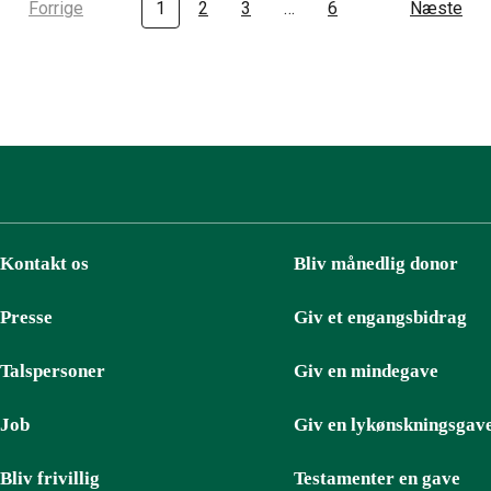
Forrige
1
2
3
…
6
Næste
Kontakt os
Bliv månedlig donor
Presse
Giv et engangsbidrag
Talspersoner
Giv en mindegave
Job
Giv en lykønskningsgav
Bliv frivillig
Testamenter en gave