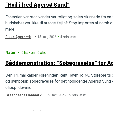
“Hvil i fred Agersø Sund”
Fantasien var stor, vandet var roligt og solen skinnede fra en
budskabet var ikke til at tage fejl af: Stop importen af norsk
mere
Rikke Agerbæk
15. maj 2023
4 min læst
Natur
fiskeri
olie
Båddemonstration: “Søbegravelse” for A
Den 14. maj kalder Foreningen Rent Havmiljø Nu, Storebælts
og symbolsk søbegravelse for det nødlidende Agersø Sund ve
oliespildevand
Greenpeace Danmark
9. maj 2023
5 min læst