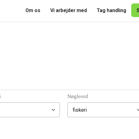
Om os
Vi arbejder med
Tag handling
i
Nøgleord