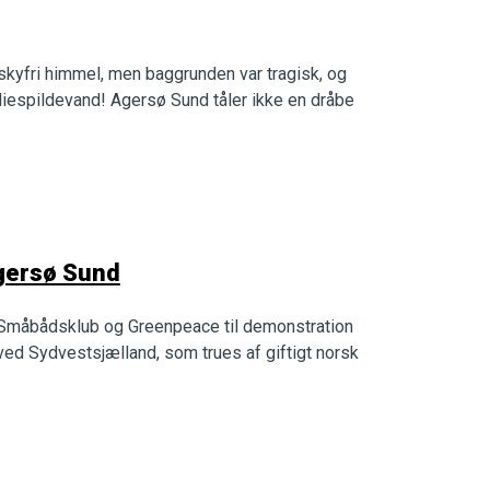
 skyfri himmel, men baggrunden var tragisk, og
 oliespildevand! Agersø Sund tåler ikke en dråbe
gersø Sund
 Småbådsklub og Greenpeace til demonstration
d Sydvestsjælland, som trues af giftigt norsk