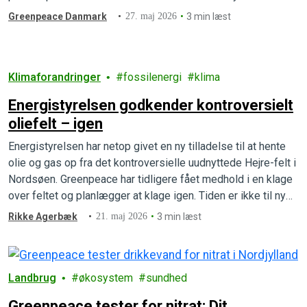
beskeden. Greenpeace ønsker at stoppe dybhavsminedrift
Greenpeace Danmark
27. maj 2026
3 min læst
før det går i gang.
Klimaforandringer
fossilenergi
klima
Energistyrelsen godkender kontroversielt
oliefelt – igen
Energistyrelsen har netop givet en ny tilladelse til at hente
olie og gas op fra det kontroversielle uudnyttede Hejre-felt i
Nordsøen. Greenpeace har tidligere fået medhold i en klage
over feltet og planlægger at klage igen. Tiden er ikke til ny
olie og gas, men tværtimod til at udfase fossile brændsler.
Rikke Agerbæk
21. maj 2026
3 min læst
Landbrug
økosystem
sundhed
Greenpeace tester for nitrat: Dit