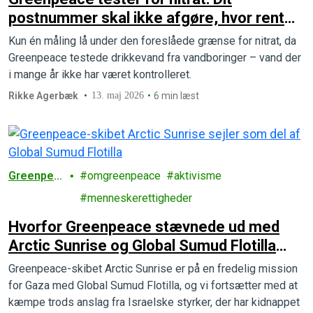
postnummer skal ikke afgøre, hvor rent
dit postevand er
Kun én måling lå under den foreslåede grænse for nitrat, da
Greenpeace testede drikkevand fra vandboringer – vand der
i mange år ikke har været kontrolleret.
Rikke Agerbæk
13. maj 2026
6 min læst
Greenpea
omgreenpeace
aktivisme
ce
menneskerettigheder
Hvorfor Greenpeace stævnede ud med
Arctic Sunrise og Global Sumud Flotilla
for at sejle til Gaza, og hvad der er sket
Greenpeace-skibet Arctic Sunrise er på en fredelig mission
for Gaza med Global Sumud Flotilla, og vi fortsætter med at
kæmpe trods anslag fra Israelske styrker, der har kidnappet