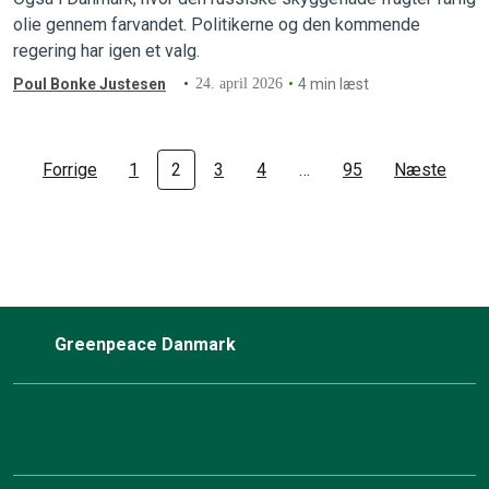
olie gennem farvandet. Politikerne og den kommende
regering har igen et valg.
Poul Bonke Justesen
24. april 2026
4 min læst
Forrige
1
2
3
4
…
95
Næste
Greenpeace Danmark