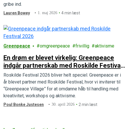
gribe ind.
Lauren Bowey
1. maj 2026
4 min læst
Greenpeace
omgreenpeace
frivillig
aktivisme
En drøm er blevet virkelig: Greenpeace
indgår partnerskab med Roskilde Festival
og skaber et aktivistisk kraftcenter
Roskilde Festival 2026 bliver helt speciel. Greenpeace er i
år blevet partner med Roskilde Festival, hvor vi inviterer til
“Greenpeace Village” for at omdanne håb til handling med
kreativitet, workshops og aktivisme.
Poul Bonke Justesen
30. april 2026
2 min læst