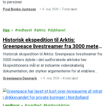
to personer.
Poul Bonke Justesen
8. maj 2026
7 min læst
Hav
redhavet
arktis
dybhavet
Historisk ekspedition til Arktis:
Greenpeace livestreamer fra 3000 meters
dybde i det uudforskede arktiske hav
Historisk ekspedition til Arktis: Greenpeace livestreamer fra
3000 meters dybde i det uudforskede arktiske hav.
Ekspeditionens mål er at indsamle videnskabelig
dokumentation, der styrker argumenterne for at etablere
beskyttede havområder i Arktis og stopper alle planer om
Greenpeace Danmark
6. maj 2026
4 min læst
dybhavsminedrift.
Landbrug
sundhed
kødproduktion