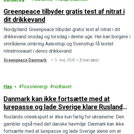
Greenpeace tilbyder gratis test af nitrat i
dit drikkevand
Nordjylland: Greenpeace tilbyder gratis test af nitrat i dit
drikkevand onsdag og torsdag i denne uge. Her kan borgere i
områderne omkring Aalestrup og Svenstrup få testet
nitratniveauet i deres drikkevand.
Greenpeace Danmark
5. maj 2026
3 min læst
Hav
fossilenergi
redhavet
Danmark kan ikke fortsætte med at
lurepasse og lade Sverige klare Ruslands
skyggeflåde
Ruslands olieeksport er ikke kun farlig for ukrainerne. Den
gambler også med det danske havmiljø. Danmark kan ikke
fortsætte med at lurepasse og lade Sverige alene om at