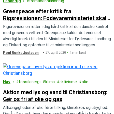
Landbrug
fremtidenslandbrug
Greenpeace efter kritik fra
Rigsrevisionen: Fødevareministeriet skal
lukkes
Rigsrevisionen retter i dag hård kritik af den danske kontrol
med grisenes velfærd. Greenpeace kalder det endnu et
alvorligt knæk i tilliden til Ministeriet for Fødevarer, Landbrug
og Fiskeri, og opfordrer til at ministeriet nedlægges.
Poul Bonke Justesen
27. april 2026
2 min læst
Hav
fossilenergi
klima
aktivisme
olie
Aktion med lys og vand til Christiansborg:
Gør os fri af olie og gas
Afhængigheden af olie fører til krig, klimakaos og utryghed.
Også i Danmark, hvor den russiske skyggeflåde fragter farlig