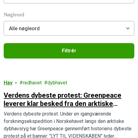
Filter posts
Nøgleord
Filtrér
Filtered results
Hav
redhavet
dybhavet
Verdens dybeste protest: Greenpeace
leverer klar besked fra den arktiske
dybhavsbund
Verdens dybeste protest. Under en igangværende
forskningsekspedition i Norskehavet langs den arktiske
dybhavsryg har Greenpeace gennemført historiens dybeste
protest på et banner: "LYT TIL VIDENSKABEN" lyder