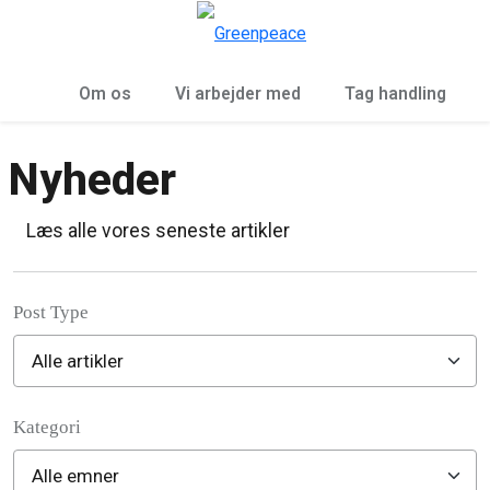
To
Menu
Om os
Vi arbejder med
Tag handling
Nyheder
Læs alle vores seneste artikler
Post Type
Kategori