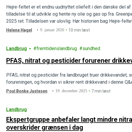
Hejre-feltet er et endnu uudnyttet oliefelt i den danske del 
tilladelse til at udvikle og hente ny olie og gas op fra. Green
2025 ret. Tilladelsen var ulovlig. Hør historien bag Hejre-feltet
Helene Hagel
9. januar 2026
10 min læst
Landbrug
fremtidenslandbrug
sundhed
PFAS, nitrat og pesticider forurener drikk
PFAS, nitrat og pesticider fra landbruget truer drikkevandet, 
forureningen, og hvordan vi sikrer rent drikkevand i denne Q&
Poul Bonke Justesen
19. december 2025
7 min læst
Landbrug
Ekspertgruppe anbefaler langt mindre nitr
overskrider grænsen i dag