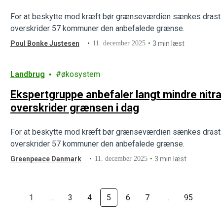
For at beskytte mod kræft bør grænseværdien sænkes drastis
overskrider 57 kommuner den anbefalede grænse.
Poul Bonke Justesen
11. december 2025
3 min læst
Landbrug
økosystem
Ekspertgruppe anbefaler langt mindre nitr
overskrider grænsen i dag
For at beskytte mod kræft bør grænseværdien sænkes drastis
overskrider 57 kommuner den anbefalede grænse.
Greenpeace Danmark
11. december 2025
3 min læst
1
…
3
4
5
6
7
…
95