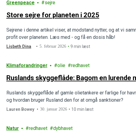
Greenpeace
sejre
Store sejre for planeten i 2025
Sejrene i denne artikel viser, at modstand nytter, og at vi sa
profit over planeten. Læs med - og få en dosis håb!
Lisbeth Dina
5. februar 2026
9 min læst
Klimaforandringer
olie
redhavet
Ruslands skyggeflåde: Bagom en lurende m
Ruslands skyggeflåde af gamle olietankere er farlige for havm
og hvordan bruger Rusland den for at omgå sanktioner?
Lauren Bowey
30. januar 2026
10 min læst
Natur
redhavet
dybhavet