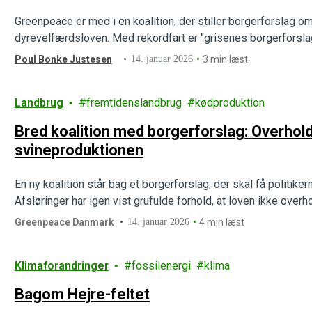
Greenpeace er med i en koalition, der stiller borgerforslag 
dyrevelfærdsloven. Med rekordfart er "grisenes borgerforsla
Poul Bonke Justesen
14. januar 2026
3 min læst
Landbrug
fremtidenslandbrug
kødproduktion
Bred koalition med borgerforslag: Overhol
svineproduktionen
En ny koalition står bag et borgerforslag, der skal få politik
Afsløringer har igen vist grufulde forhold, at loven ikke overh
Greenpeace Danmark
14. januar 2026
4 min læst
Klimaforandringer
fossilenergi
klima
Bagom Hejre-feltet