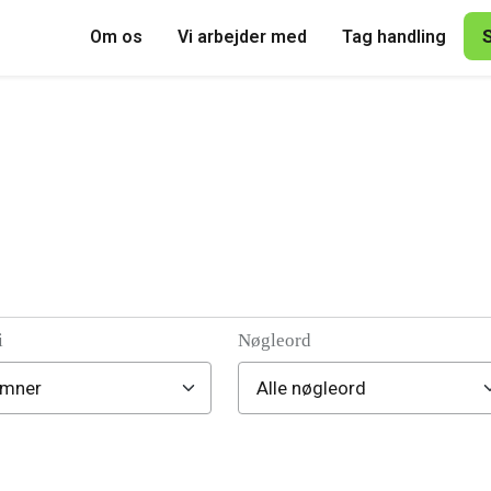
Om os
Vi arbejder med
Tag handling
i
Nøgleord