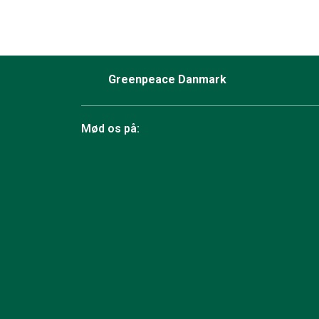
Greenpeace Danmark
Mød os på:
Facebook
Bluesky
TikTok
Instagram
YouTube
LinkedIn
RSS