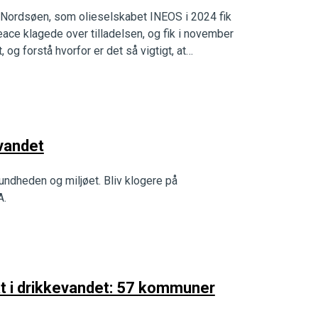
af Nordsøen, som olieselskabet INEOS i 2024 fik
peace klagede over tilladelsen, og fik i november
, og forstå hvorfor er det så vigtigt, at…
evandet
sundheden og miljøet. Bliv klogere på
A.
at i drikkevandet: 57 kommuner