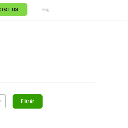
STØT OS
Sø
Filtrér