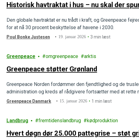
Historisk havtraktat i hus – nu skal der sp
Den globale havtraktat er nu trådt i kraft, og Greenpeace fejr
for at nå 30 procent beskyttelse af havene i 2030.
Poul Bonke Justesen
19. januar 2026
3 min læst
Greenpeace
omgreenpeace
arktis
Greenpeace støtter Grønland
Greenpeace Norden fordømmer den fjendtlighed og de trusle
administration og kreds af rådgivere fortsætter med at rette
Greenpeace Danmark
15. januar 2026
1 min læst
Landbrug
fremtidenslandbrug
kødproduktion
Hvert døgn dør 25.000 pattegrise – støt g