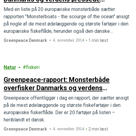
fiskebestande
Med en liste på 20 europæiske monsterbåde sætter
rapporten "Monsterboats - the scourge of the ocean" ansigt
på nogle af de mest ødelæggende og største fartøjer i den
europæiske fiskeflåde, herunder også den danske
bundtrawler HM 555 Kingfisher
Greenpeace Denmark
4. november 2014
1 min læst
Natur
fiskeri
Greenpeace-rapport: Monsterbåde
overfisker Danmarks og verdens
pressede fiskebestande
Greenpeace offentliggør i dag en rapport, der sætter ansigt
på de mest ødelæggende og største fiskefartøjer i den
europæiske fiskerflåde. Der er 20 fartøjer på listen –
heriblandt et dansk.
Greenpeace Denmark
4. november 2014
2 min læst