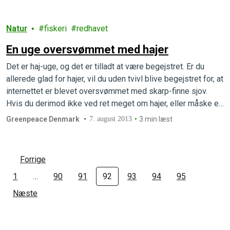
villet forpligte sig til…
Natur
fiskeri
redhavet
En uge oversvømmet med hajer
Det er haj-uge, og det er tilladt at være begejstret. Er du
allerede glad for hajer, vil du uden tvivl blive begejstret for, at
internettet er blevet oversvømmet med skarp-finne sjov.
Hvis du derimod ikke ved ret meget om hajer, eller måske er
lidt bange, fordi de er skræmmende, så undrer du dig måske
Greenpeace Denmark
7. august 2013
3 min læst
over,…
Forrige
1
…
90
91
92
93
94
95
Næste