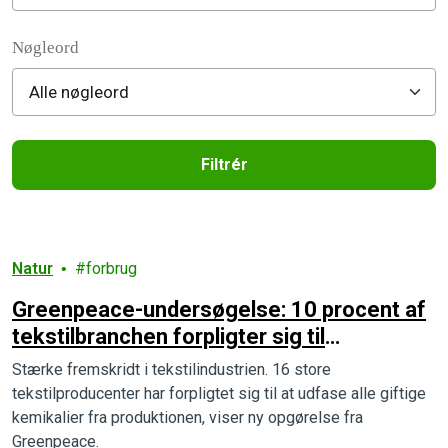
Filter posts
Nøgleord
Filtrér
Filtered results
Natur
forbrug
Greenpeace-undersøgelse: 10 procent af
tekstilbranchen forpligter sig til
kemikaliefrit tøj
Stærke fremskridt i tekstilindustrien. 16 store
tekstilproducenter har forpligtet sig til at udfase alle giftige
kemikalier fra produktionen, viser ny opgørelse fra
Greenpeace.