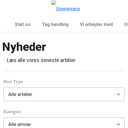
To
Menu
Støt os
Tag handling
Vi arbejder med
O
Nyheder
Læs alle vores seneste artikler
Post Type
Kategori