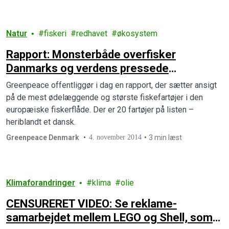
Natur
fiskeri
redhavet
økosystem
Rapport: Monsterbåde overfisker
Danmarks og verdens pressede
fiskebestande
Greenpeace offentliggør i dag en rapport, der sætter ansigt
på de mest ødelæggende og største fiskefartøjer i den
europæiske fiskerflåde. Der er 20 fartøjer på listen –
heriblandt et dansk.
Greenpeace Denmark
4. november 2014
3 min læst
Klimaforandringer
klima
olie
CENSURERET VIDEO: Se reklame-
samarbejdet mellem LEGO og Shell, som