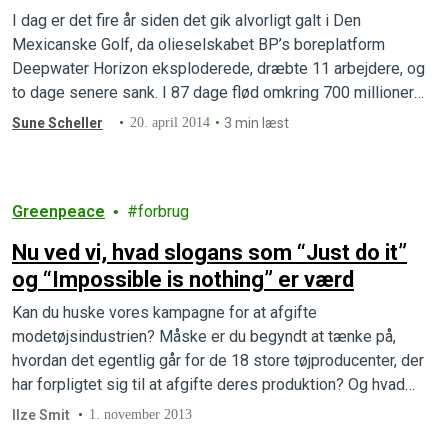
I dag er det fire år siden det gik alvorligt galt i Den
Mexicanske Golf, da olieselskabet BP’s boreplatform
Deepwater Horizon eksploderede, dræbte 11 arbejdere, og
to dage senere sank. I 87 dage flød omkring 700 millioner
liter olie ud i Golfen, før det lykkedes BP at sætte en prop i
Sune Scheller
20. april 2014
3 min læst
havbunden.
Greenpeace
forbrug
Nu ved vi, hvad slogans som “Just do it”
og “Impossible is nothing” er værd
Kan du huske vores kampagne for at afgifte
modetøjsindustrien? Måske er du begyndt at tænke på,
hvordan det egentlig går for de 18 store tøjproducenter, der
har forpligtet sig til at afgifte deres produktion? Og hvad
med danske Bestseller i hvis tøj vi afslørede
Ilze Smit
1. november 2013
sundhedsskadelige kemikalier, men som endnu ikke har