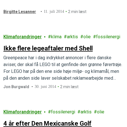
ikke må komme frem
Birgitte Lesanner
11. juli 2014
2 min læst
Klimaforandringer
klima
arktis
olie
fossilenergi
Ikke flere legeaftaler med Shell
Greenpeace har i dag indrykket annoncer i flere danske
aviser, der skal få LEGO til at genfinde den grønne førertrøje.
For LEGO har på den ene side høje miljø- og klimamål, men
på den anden side laver selskabet reklamearbejde med
Shell, der legitimerer selskabets risikable olieboringer i
Jon Burgwald
30. juni 2014
2 min læst
Arktis og styrker salget af benzin.
Klimaforandringer
fossilenergi
arktis
olie
4 år efter Den Mexicanske Golf