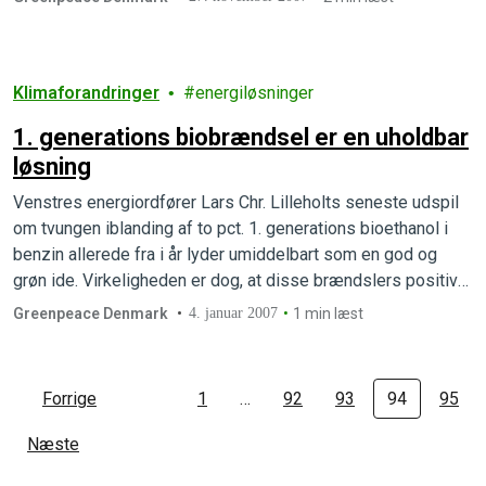
Klimaforandringer
energiløsninger
1. generations biobrændsel er en uholdbar
løsning
Venstres energiordfører Lars Chr. Lilleholts seneste udspil
om tvungen iblanding af to pct. 1. generations bioethanol i
benzin allerede fra i år lyder umiddelbart som en god og
grøn ide. Virkeligheden er dog, at disse brændslers positive
effekt på energi- og CO2-regnskabet er yderst tvivlsom. Det
Greenpeace Denmark
4. januar 2007
1 min læst
samlede energiforbrug og drivhusgas-udslip ved dyrkning
og omdannelse af…
Forrige
1
…
92
93
94
95
Næste