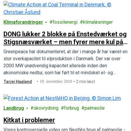
Klimaforandringer
fossilenergi
klimaløsninger
DONG lukker 2 blokke på Enstedværket og
Stigsnæsværket – men fyrer mere kul på
Avedøreværket
Greenpeace har dokumenteret, at der i mange år har været en
stor overkapacitet til elproduktion i Danmark. Der var over
2000 MW unødvendig kapacitet allerede inden den
økonomiske nedtur, som har ført til et mindsket el- og
energiforbrug de sidste 2 år.
Tarjei Haaland
10. november 2010
2 min læst
Landbrug
skovrydning
forbrug
palmeolie
Kitkat i problemer
Vores kontroversielle video om Nestlés brug af palmeolie -