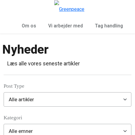
To
Menu
Om os
Vi arbejder med
Tag handling
Nyheder
Læs alle vores seneste artikler
Post Type
Kategori