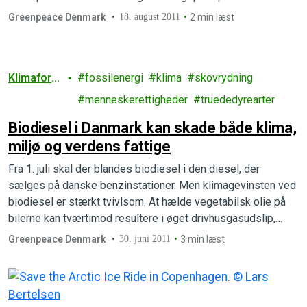
internationale tøjmærker i en kampagne imod brugen af
Greenpeace Denmark
18. august 2011
2 min læst
giftige kemikalier i tøjproduktion.
Klimafora
fossilenergi
klima
skovrydning
ndringer
menneskerettigheder
truededyrearter
Biodiesel i Danmark kan skade både klima,
miljø og verdens fattige
Fra 1. juli skal der blandes biodiesel i den diesel, der
sælges på danske benzinstationer. Men klimagevinsten ved
biodiesel er stærkt tvivlsom. At hælde vegetabilsk olie på
bilerne kan tværtimod resultere i øget drivhusgasudslip,
højere fødevarepriser og øget fældning af verdens skove.
Greenpeace Denmark
30. juni 2011
3 min læst