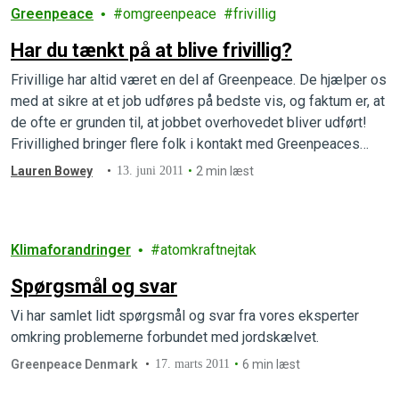
Greenpeace
omgreenpeace
frivillig
Har du tænkt på at blive frivillig?
Frivillige har altid været en del af Greenpeace. De hjælper os
med at sikre at et job udføres på bedste vis, og faktum er, at
de ofte er grunden til, at jobbet overhovedet bliver udført!
Frivillighed bringer flere folk i kontakt med Greenpeaces
kampagner, værdier og mål og samtidig betyder det, at
Lauren Bowey
13. juni 2011
2 min læst
Greenpeace kommer i…
Klimaforandringer
atomkraftnejtak
Spørgsmål og svar
Vi har samlet lidt spørgsmål og svar fra vores eksperter
omkring problemerne forbundet med jordskælvet.
Greenpeace Denmark
17. marts 2011
6 min læst