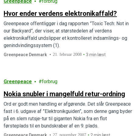
Greenpeace
forbrug
Hvor ender verdens elektronikaffald?
Greenpeace offentliggør i dag rapporten ”Toxic Tech: Not in
our Backyard”, der viser, at størstedelen af verdens
elektronikaffald undslipper et kontrolleret indsamlings- og
genindvindingssystem (1).
Greenpeace Denmark
21. februar 2008
3 min læst
Greenpeace
forbrug
Nokia snubler i mangelfuld retur-ordning
Ord er godt men handling er afgørende. Det slår Greenpeace
fast i 6. udgave af ”Elektronikguiden”, som denne gang byder
på en slem rutsje-tur til giganten Nokia fra en flot
førsteplads til en bundskraber af en 9. plads.
Greenpeace Denmark
27. november 2007
2 min læst