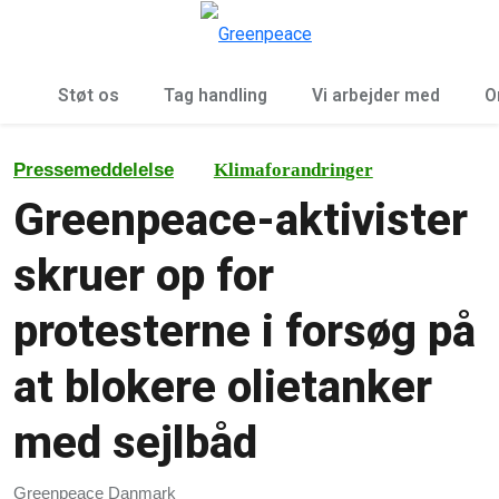
To
Menu
Støt os
Tag handling
Vi arbejder med
O
Pressemeddelelse
Klimaforandringer
Greenpeace-aktivister
skruer op for
protesterne i forsøg på
at blokere olietanker
med sejlbåd
Greenpeace Danmark