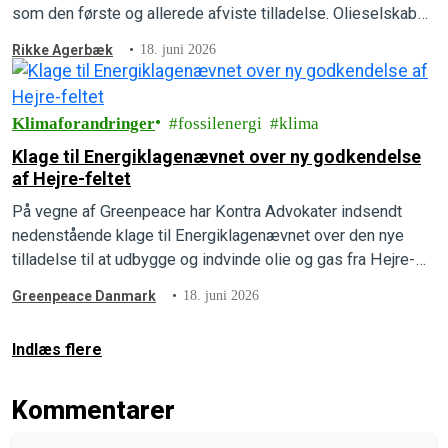
som den første og allerede afviste tilladelse. Olieselskabet,
INEOS, mangler fortsat at beskrive, hvad udledningerne vil
Rikke Agerbæk
18. juni 2026
betyde for mennesker, natur og klima, som der står i loven.
Greenpeace har derfor indsendt en ny…
Klimaforandringer
fossilenergi
klima
Klage til Energiklagenævnet over ny godkendelse
af Hejre-feltet
På vegne af Greenpeace har Kontra Advokater indsendt
nedenstående klage til Energiklagenævnet over den nye
tilladelse til at udbygge og indvinde olie og gas fra Hejre-
feltet i Nordsøen.
Greenpeace Danmark
18. juni 2026
Indlæs flere
Kommentarer