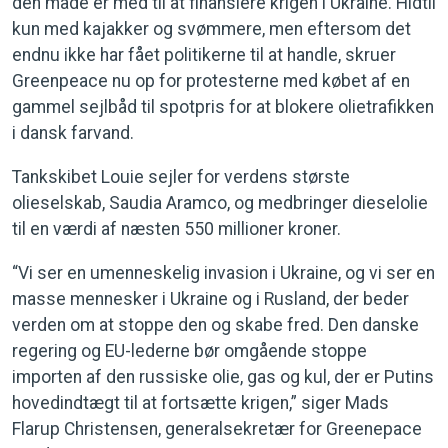
den måde er med til at finansiere krigen i Ukraine. Hidtil
kun med kajakker og svømmere, men eftersom det
endnu ikke har fået politikerne til at handle, skruer
Greenpeace nu op for protesterne med købet af en
gammel sejlbåd til spotpris for at blokere olietrafikken
i dansk farvand.
Tankskibet Louie sejler for verdens største
olieselskab, Saudia Aramco, og medbringer dieselolie
til en værdi af næsten 550 millioner kroner.
“Vi ser en umenneskelig invasion i Ukraine, og vi ser en
masse mennesker i Ukraine og i Rusland, der beder
verden om at stoppe den og skabe fred. Den danske
regering og EU-lederne bør omgående stoppe
importen af den russiske olie, gas og kul, der er Putins
hovedindtægt til at fortsætte krigen,” siger Mads
Flarup Christensen, generalsekretær for Greenepace