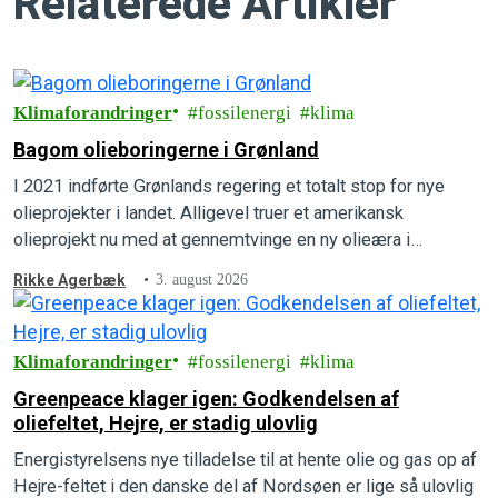
Relaterede Artikler
Klimaforandringer
fossilenergi
klima
Bagom olieboringerne i Grønland
I 2021 indførte Grønlands regering et totalt stop for nye
olieprojekter i landet. Alligevel truer et amerikansk
olieprojekt nu med at gennemtvinge en ny olieæra i
Grønlands undergrund. Forstå, hvordan det kan lade sig gøre,
Rikke Agerbæk
3. august 2026
hvad der er på spil, og hvad der kan gøres for at forhindre
det i at ske.
Klimaforandringer
fossilenergi
klima
Greenpeace klager igen: Godkendelsen af
oliefeltet, Hejre, er stadig ulovlig
Energistyrelsens nye tilladelse til at hente olie og gas op af
Hejre-feltet i den danske del af Nordsøen er lige så ulovlig