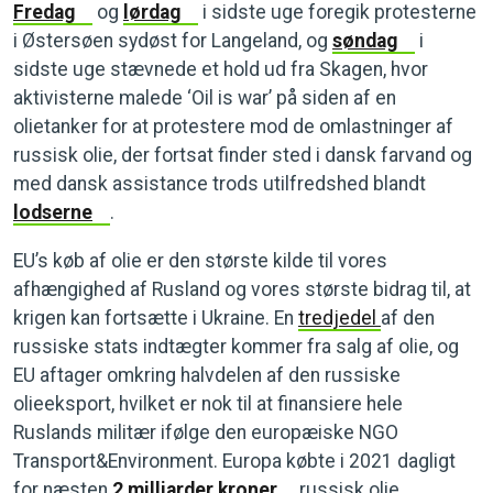
Fredag
og
lørdag
i sidste uge foregik protesterne
i Østersøen sydøst for Langeland, og
søndag
i
sidste uge stævnede et hold ud fra Skagen, hvor
aktivisterne malede ‘Oil is war’ på siden af en
olietanker for at protestere mod de omlastninger af
russisk olie, der fortsat finder sted i dansk farvand og
med dansk assistance trods utilfredshed blandt
lodserne
.
EU’s køb af olie er den største kilde til vores
afhængighed af Rusland og vores største bidrag til, at
krigen kan fortsætte i Ukraine. En
tredjedel
af den
russiske stats indtægter kommer fra salg af olie, og
EU aftager omkring halvdelen af den russiske
olieeksport, hvilket er nok til at finansiere hele
Ruslands militær ifølge den europæiske NGO
Transport&Environment. Europa købte i 2021 dagligt
for næsten
2 milliarder kroner
russisk olie.