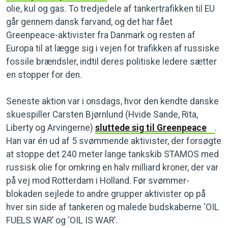
olie, kul og gas. To tredjedele af tankertrafikken til EU
går gennem dansk farvand, og det har fået
Greenpeace-aktivister fra Danmark og resten af
Europa til at lægge sig i vejen for trafikken af russiske
fossile brændsler, indtil deres politiske ledere sætter
en stopper for den.
Seneste aktion var i onsdags, hvor den kendte danske
skuespiller Carsten Bjørnlund (Hvide Sande, Rita,
Liberty og Arvingerne)
sluttede sig til Greenpeace
.
Han var én ud af 5 svømmende aktivister, der forsøgte
at stoppe det 240 meter lange tankskib STAMOS med
russisk olie for omkring en halv milliard kroner, der var
på vej mod Rotterdam i Holland. Før svømmer-
blokaden sejlede to andre grupper aktivister op på
hver sin side af tankeren og malede budskaberne ‘OIL
FUELS WAR’ og ‘OIL IS WAR’.