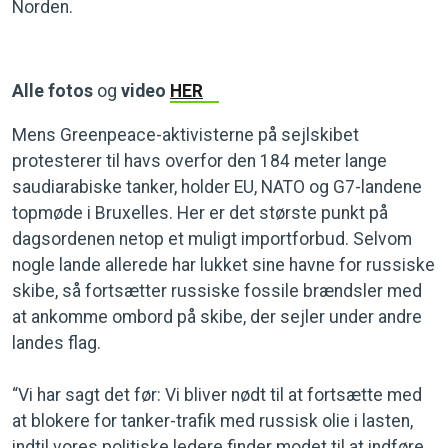
Norden.
Alle fotos
og
video
HER
Mens Greenpeace-aktivisterne på sejlskibet
protesterer til havs overfor den 184 meter lange
saudiarabiske tanker, holder EU, NATO og G7-landene
topmøde i Bruxelles. Her er det største punkt på
dagsordenen netop et muligt importforbud. Selvom
nogle lande allerede har lukket sine havne for russiske
skibe, så fortsætter russiske fossile brændsler med
at ankomme ombord på skibe, der sejler under andre
landes flag.
“Vi har sagt det før: Vi bliver nødt til at fortsætte med
at blokere for tanker-trafik med russisk olie i lasten,
indtil vores politiske ledere finder modet til at indføre