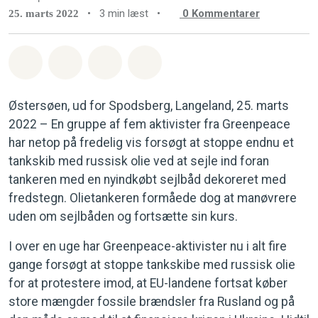
•
3 min læst
•
0
Kommentarer
25. marts 2022
Del på Whatsapp
Del på Facebook
Del med Email
Del på Bluesky
Østersøen, ud for Spodsberg, Langeland, 25. marts
2022 – En gruppe af fem aktivister fra Greenpeace
har netop på fredelig vis forsøgt at stoppe endnu et
tankskib med russisk olie ved at sejle ind foran
tankeren med en nyindkøbt sejlbåd dekoreret med
fredstegn. Olietankeren formåede dog at manøvrere
uden om sejlbåden og fortsætte sin kurs.
I over en uge har Greenpeace-aktivister nu i alt fire
gange forsøgt at stoppe tankskibe med russisk olie
for at protestere imod, at EU-landene fortsat køber
store mængder fossile brændsler fra Rusland og på