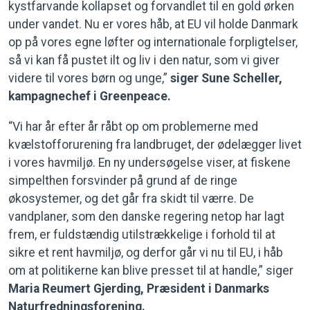
kystfarvande kollapset og forvandlet til en gold ørken
under vandet. Nu er vores håb, at EU vil holde Danmark
op på vores egne løfter og internationale forpligtelser,
så vi kan få pustet ilt og liv i den natur, som vi giver
videre til vores børn og unge,”
siger Sune Scheller,
kampagnechef i Greenpeace.
“Vi har år efter år råbt op om problemerne med
kvælstofforurening fra landbruget, der ødelægger livet
i vores havmiljø. En ny undersøgelse viser, at fiskene
simpelthen forsvinder på grund af de ringe
økosystemer, og det går fra skidt til værre. De
vandplaner, som den danske regering netop har lagt
frem, er fuldstændig utilstrækkelige i forhold til at
sikre et rent havmiljø, og derfor går vi nu til EU, i håb
om at politikerne kan blive presset til at handle,” siger
Maria Reumert Gjerding, Præsident i Danmarks
Naturfredningsforening.