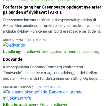
For første gang har Greenpeace opdaget nye arter
på bunden af dybhavet i Arktis
Greenpeace har været på en unik dyphavsekspedition til
Arktis. Med anerkendte forskere har vi udforsket livet i det
arktiske dybhav. Forskerne om bord er ret sikre på, at de har
opdaget flere helt nye, hidtil ukendte arter.
Alicia Riofrio
15. juni 2026
Landbrug
redhavet
økosystem
fremtidenslandbrug
Dødvande
Kampagneleder Christian Fromberg konfronterer i
“Dødvande” den snævre magt, der ødelægger det fælles
bedste — ikke mindst for den grønne omstilling. Og bogen
viser også vej ud af det politiske dødvande. Læs mere om
Christian Fromberg
24. februar 2026
den højaktuelle bog.
Klimaforandringer
olie
redhavet