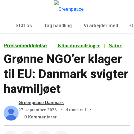
To
Menu
Støt os
Tag handling
Vi arbejder med
O
|
Pressemeddelelse
Klimaforandringer
Natur
Grønne NGO’er klager
til EU: Danmark svigter
havmiljøet
Greenpeace Danmark
•
4 min læst
•
27. september 2023
0
Kommentarer