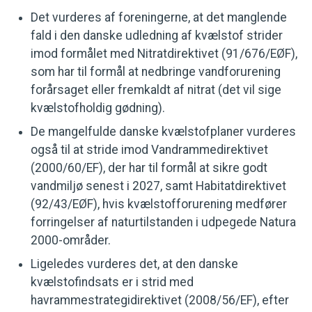
Det vurderes af foreningerne, at det manglende
fald i den danske udledning af kvælstof strider
imod formålet med Nitratdirektivet (91/676/EØF),
som har til formål at nedbringe vandforurening
forårsaget eller fremkaldt af nitrat (det vil sige
kvælstofholdig gødning).
De mangelfulde danske kvælstofplaner vurderes
også til at stride imod Vandrammedirektivet
(2000/60/EF), der har til formål at sikre godt
vandmiljø senest i 2027, samt Habitatdirektivet
(92/43/EØF), hvis kvælstofforurening medfører
forringelser af naturtilstanden i udpegede Natura
2000-områder.
Ligeledes vurderes det, at den danske
kvælstofindsats er i strid med
havrammestrategidirektivet (2008/56/EF), efter