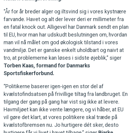
“År for år breder alger og iltsvind sig i vores kystnære
farvande. Havet og alt der lever deri er millimeter fra
en fatal knock out. Alligevel har Danmark sendt en plan
til EU, hvor man har udskudt beslutningen om, hvordan
man vil nå målet om god økologisk tilstand i vores
vandmiljø. Det er ganske enkelt uholdbart og naivt at
tro, at problemerne kan løses i sidste øjeblik,” siger
Torben Kaas, formand for Danmarks
Sportsfiskerforbund.
“Politikerne baserer igen-igen en stor del af
kvælstofindsatsen på frivillige tiltag fra landbruget. En
tilgang der gang på gang har vist sig ikke at levere.
Havmiljøet kan ikke vente længere, og vi håber, at EU
vil gøre det klart, at vores politikere skal træde på
kvælstofbremsen nu. Jo hurtigere dét sker, desto
hurtigere får vi livet i havet tilbage,” siger
Bjarke