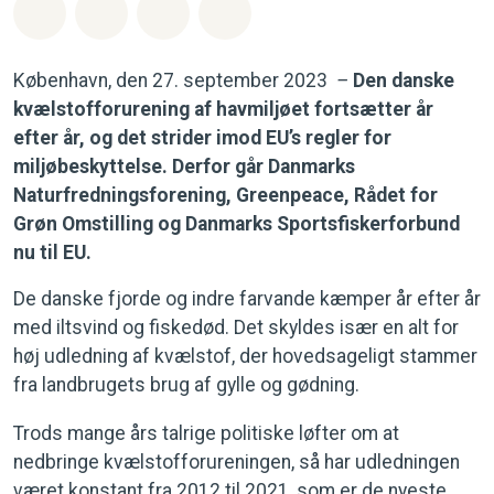
Del på Whatsapp
Del på Facebook
Del med Email
Del på Bluesky
København, den 27. september 2023
–
Den danske
kvælstofforurening af havmiljøet fortsætter år
efter år, og det strider imod EU’s regler for
miljøbeskyttelse. Derfor går Danmarks
Naturfredningsforening, Greenpeace, Rådet for
Grøn Omstilling og Danmarks Sportsfiskerforbund
nu til EU.
De danske fjorde og indre farvande kæmper år efter år
med iltsvind og fiskedød. Det skyldes især en alt for
høj udledning af kvælstof, der hovedsageligt stammer
fra landbrugets brug af gylle og gødning.
Trods mange års talrige politiske løfter om at
nedbringe kvælstofforureningen, så har udledningen
været konstant fra 2012 til 2021, som er de nyeste